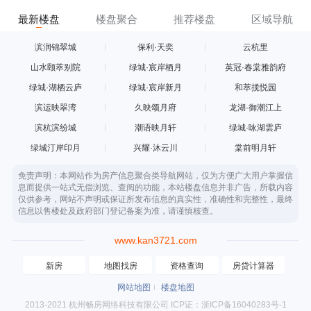
最新楼盘
楼盘聚合
推荐楼盘
区域导航
滨润锦翠城
保利·天奕
云杭里
山水颐萃别院
绿城·宸岸栖月
英冠·春棠雅韵府
绿城·湖栖云庐
绿城·宸岸新月
和萃揽悦园
滨运映翠湾
久映颂月府
龙湖·御潮江上
滨杭滨纷城
潮语映月轩
绿城·咏湖雲庐
绿城汀岸印月
兴耀·沐云川
棠前明月轩
免责声明：本网站作为房产信息聚合类导航网站，仅为方便广大用户掌握信
息而提供一站式无偿浏览、查阅的功能，本站楼盘信息并非广告，所载内容
仅供参考，网站不声明或保证所发布信息的真实性，准确性和完整性，最终
信息以售楼处及政府部门登记备案为准，请谨慎核查。
www.kan3721.com
新房
地图找房
资格查询
房贷计算器
网站地图
楼盘地图
2013-2021 杭州畅房网络科技有限公司 ICP证：浙ICP备16040283号-1