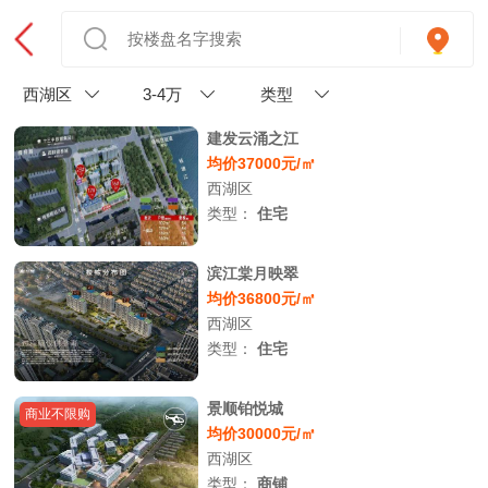
西湖区
3-4万
类型
建发云涌之江
均价37000元/㎡
西湖区
类型：
住宅
滨江棠月映翠
均价36800元/㎡
西湖区
类型：
住宅
景顺铂悦城
商业不限购
均价30000元/㎡
西湖区
类型：
商铺