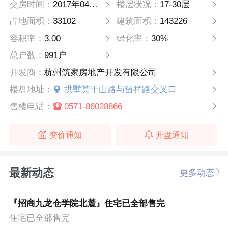
交房时间：
2017年04月30日
楼层状况：
17-30层
占地面积：
33102
建筑面积：
143226
容积率：
3.00
绿化率：
30%
总户数：
991户
开发商：
杭州筑家房地产开发有限公司
楼盘地址：
拱墅莫干山路与留祥路交叉口
售楼电话：
0571-86028866
变价通知
开盘通知
最新动态
更多动态
『招商九龙仓学院北麓』住宅已全部售完
住宅已全部售完