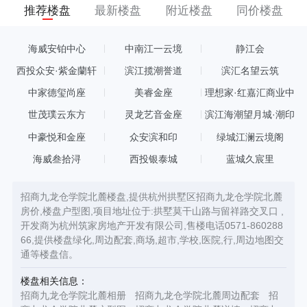
推荐楼盘
最新楼盘
附近楼盘
同价楼盘
海威安铂中心
中南江一云境
静江会
西投众安·紫金蘭轩
滨江揽潮誉道
滨汇名望云筑
中家德玺尚座
美睿金座
理想家·红嘉汇商业中
心
世茂璞云东方
灵龙艺音金座
滨江海潮望月城·潮印
中豪悦和金座
众安滨和印
绿城江澜云境阁
海威叁拾浔
西投银泰城
蓝城久宸里
招商九龙仓学院北麓楼盘,提供杭州拱墅区招商九龙仓学院北麓
房价,楼盘户型图,项目地址位于:拱墅莫干山路与留祥路交叉口 ,
开发商为杭州筑家房地产开发有限公司,售楼电话0571-860288
66,提供楼盘绿化,周边配套,商场,超市,学校,医院,行,周边地图交
通等楼盘信。
楼盘相关信息：
招商九龙仓学院北麓相册
招商九龙仓学院北麓周边配套
招