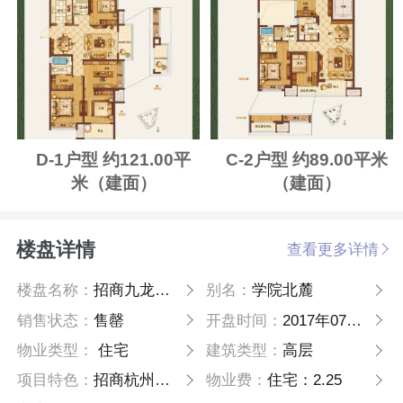
D-1户型 约121.00平
C-2户型 约89.00平米
米（建面）
（建面）
楼盘详情
查看更多详情
楼盘名称：
招商九龙仓学院北麓
别名：
学院北麓
销售状态：
售罄
开盘时间：
2017年07月11日
物业类型：
住宅
建筑类型：
高层
项目特色：
招商杭州首发高端公园住区
物业费：
住宅：2.25