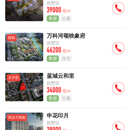
拱墅区
39000
元/㎡
售罄
公寓
万科河颂映象府
限购
拱墅区
46200
元/㎡
售罄
住宅
蓝城云和里
大平层
拱墅区
34000
元/㎡
售罄
公寓
申花印月
商业不限购
拱墅区