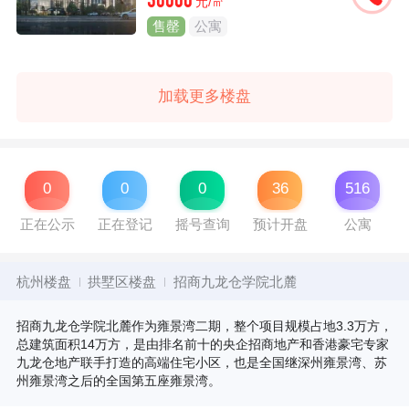
38000
元/㎡
售罄
公寓
加载更多楼盘
0
0
0
36
516
正在公示
正在登记
摇号查询
预计开盘
公寓
杭州楼盘
拱墅区楼盘
招商九龙仓学院北麓
招商九龙仓学院北麓作为雍景湾二期，整个项目规模占地3.3万方，
总建筑面积14万方，是由排名前十的央企招商地产和香港豪宅专家
九龙仓地产联手打造的高端住宅小区，也是全国继深州雍景湾、苏
州雍景湾之后的全国第五座雍景湾。