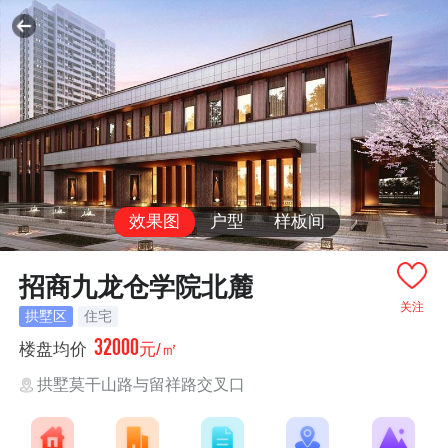
效果图
户型
样板间
招商九龙仓学院北麓
关注
拱墅区
住宅
32000
楼盘均价
元/㎡
拱墅莫干山路与留祥路交叉口