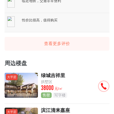
临近地铁，交通非常便利
性价比很高，值得购买
查看更多评价
周边楼盘
绿城吉祥里
大平层
拱墅区
38000
元/㎡
售罄
写字楼
滨江清来嘉座
大平层