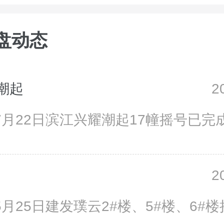
盘动态
潮起
2
07月22日滨江兴耀潮起17幢摇号已完
2
05月25日建发璞云2#楼、5#楼、6#