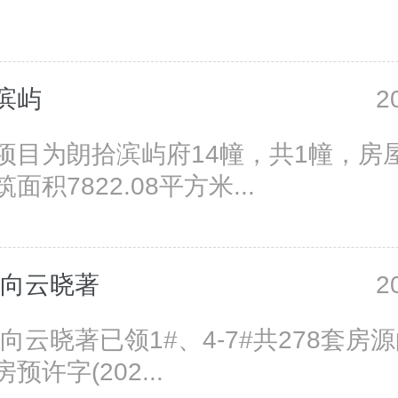
滨屿
2
项目为朗拾滨屿府14幢，共1幢，房屋
面积7822.08平方米...
·向云晓著
2
向云晓著已领1#、4-7#共278套房
预许字(202...