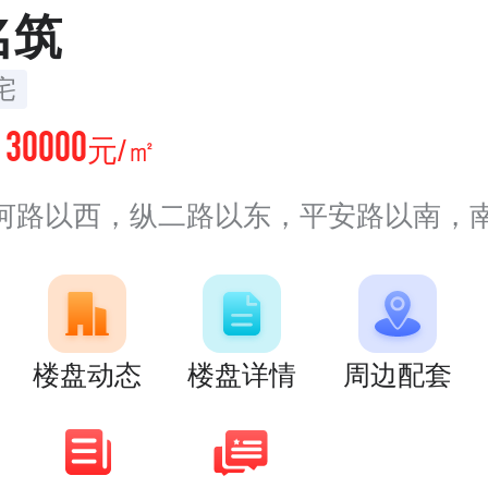
名筑
宅
30000
价
元/㎡
河路以西，纵二路以东，平安路以南，
楼盘动态
楼盘详情
周边配套