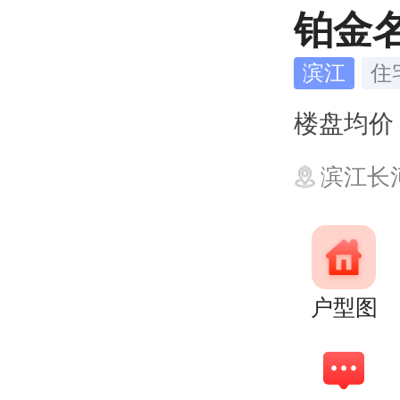
铂金
滨江
住
楼盘均
滨江长
户型图