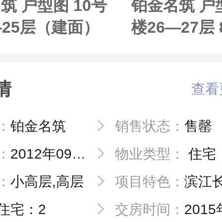
筑 户型图 10号
铂金名筑 户型
—25层（建面）
楼26—27层
面
情
查看
：
铂金名筑
销售状态：
售罄
：
2012年09月04日
物业类型：
住宅
：
小高层,高层
项目特色：
滨江长河高绿
住宅：2
交房时间：
2015年0