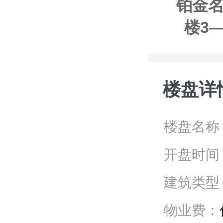
铂金名
楼3
楼盘详
楼盘名称
开盘时间
建筑类型
物业费：