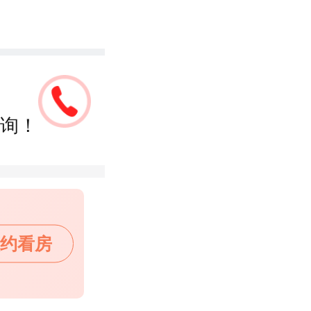
询！
约看房