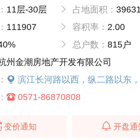
：
11层-30层
占地面积：
3963
：
111907
容积率：
2.00
40%
总户数：
815户
杭州金潮房地产开发有限公司
：
滨江长河路以西，纵二路以东，平安路以南，南
：
0571-86870808
变价通知
开盘通