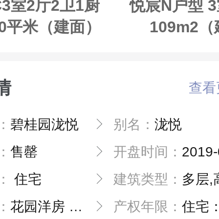
3室2厅2卫1厨
悦宸N户型 3
.00平米（建面）
109m2
情
查看
：
碧桂园泷悦
别名：
泷悦
：
售罄
开盘时间：
2019-
：
住宅
建筑类型：
多层,高层
：
花园洋房 别墅 公园地
产权年限：
住宅：