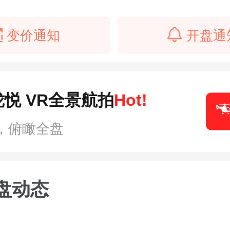
变价通知
开盘通
悦 VR全景航拍
Hot!
，俯瞰全盘
盘动态