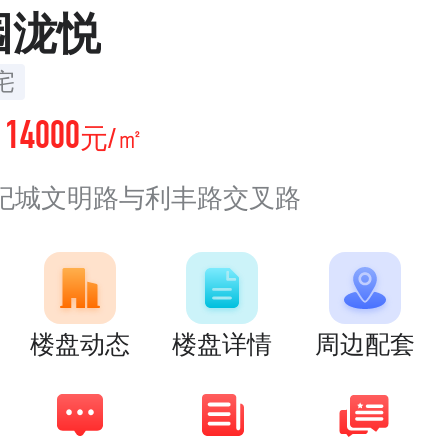
园泷悦
宅
14000
价
元/㎡
纪城文明路与利丰路交叉路
楼盘动态
楼盘详情
周边配套