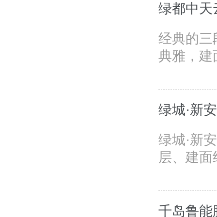
绿都中天
经典的三
典雅，建面
绿城·新
绿城·新
层、建面约1
千岛鲁能