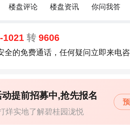
楼盘评论
楼盘资讯
你问我答
9-1021
转
9606
安全的免费通话，任何疑问立即来电咨
活动提前招募中,抢先报名
预
打烊实地了解碧桂园泷悦