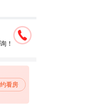
询！
约看房