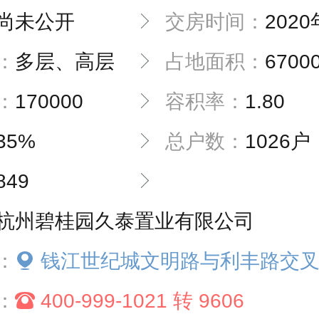
尚未公开
交房时间：
2020年
：
多层、高层
占地面积：
6700
：
170000
容积率：
1.80
35%
总户数：
1026户
849
杭州碧桂园久泰置业有限公司
：
钱江世纪城文明路与利丰路交
：
400-999-1021 转 9606