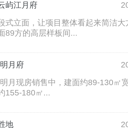
云屿江月府
2
段式立面，让项目整体看起来简洁大
89方的高层样板间...
安明月府
2
安明月现房销售中，建面约89-130㎡
55-180㎡...
胜地
2