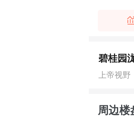
碧桂园泷
上帝视野
周边楼