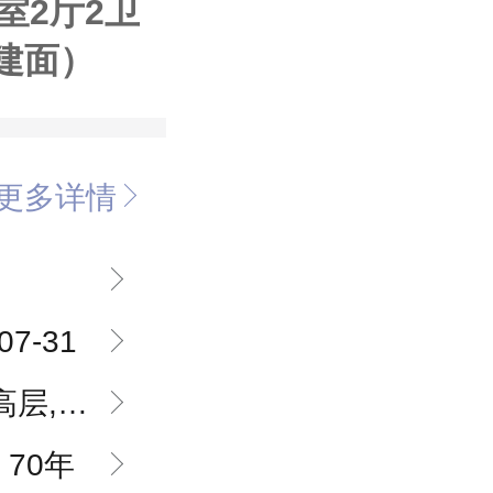
室2厅2卫
（建面）
更多详情
07-31
,花园洋房
70年