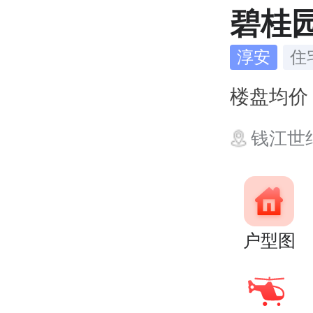
碧桂
淳安
住
楼盘均
钱江世
户型图