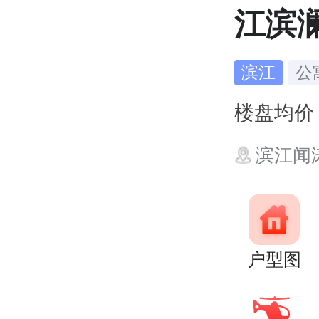
江滨
滨江
公
楼盘均
滨江闻
户型图