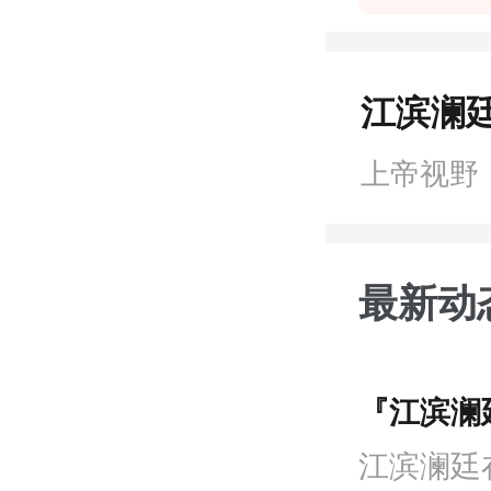
江滨澜廷
上帝视野
最新动
『江滨澜
江滨澜廷在