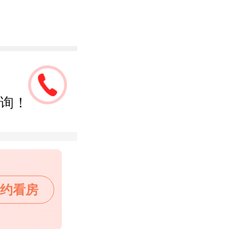
询！
约看房