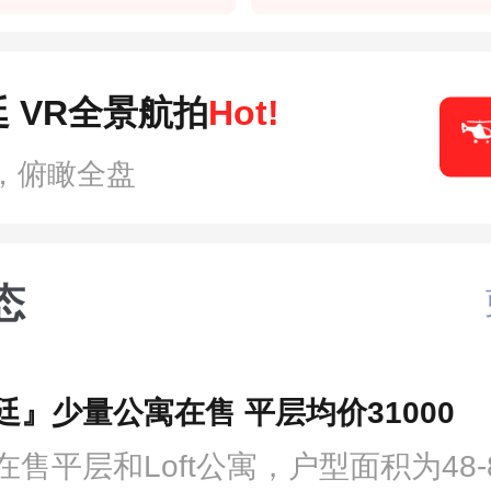
 VR全景航拍
Hot!
，俯瞰全盘
态
廷』少量公寓在售 平层均价31000
售平层和Loft公寓，户型面积为48-