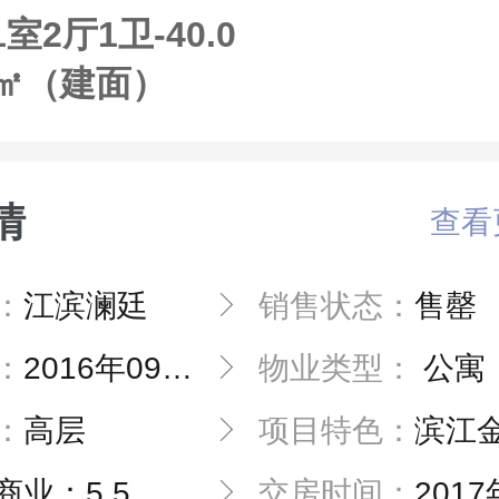
1室2厅1卫-40.0
0㎡（建面）
情
查看
：
江滨澜廷
销售状态：
售罄
：
2016年09月19日
物业类型：
公寓
：
高层
项目特色：
滨江金融CB
商业：5.5
交房时间：
2017年0