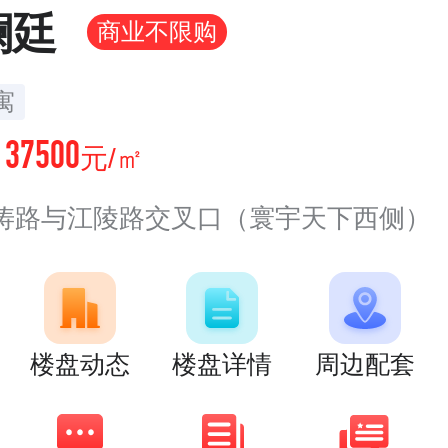
澜廷
商业不限购
寓
37500
价
元/㎡
涛路与江陵路交叉口（寰宇天下西侧）
楼盘动态
楼盘详情
周边配套