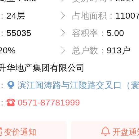
：
24层
占地面积：
1100
：
55035
容积率：
5.00
20%
总户数：
913户
升华地产集团有限公司
：
滨江闻涛路与江陵路交叉口（寰宇天下
：
0571-87781999
变价通知
开盘通