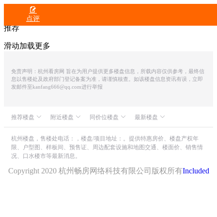

点评
推荐
滑动加载更多
免责声明：杭州看房网 旨在为用户提供更多楼盘信息，所载内容仅供参考，最终信
息以售楼处及政府部门登记备案为准，请谨慎核查。如该楼盘信息资讯有误，立即
发邮件至kanfang666@qq.com进行举报
推荐楼盘
附近楼盘
同价位楼盘
最新楼盘
众安IOC潮悦公馆
才栖名居
龙湖・御潮江上
滨润锦翠城
中融蓝城CoC理想城
世茂同人山庄
杭州楼盘，售楼处电话：，楼盘/项目地址：。提供特惠房价、楼盘产权年
限、户型图、样板间、预售证、周边配套设施和地图交通、楼面价、销售情
朗诗溪涧雅庐
上实海上海
海威安铂中心
山水颐萃别院
况、口水楼市等最新消息。
旺君国际
星钻行政公寓
绿城・湖栖云庐
才泊嘉院
美睿金座
滨运映翠湾
Copyright 2020 杭州畅房网络科技有限公司版权所有
Included
朝仕轩
世茂璞云东方
滨杭滨纷城
吉鸿紫金生活广场
甄爱科创中心
绿城汀岸印月
协安蓝郡
中豪悦和金座
保亿・云隐星润府