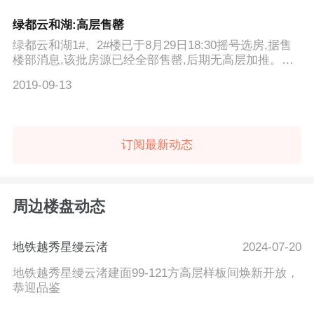
绿都云和湖:高层售罄
绿都云和湖1#、2#楼已于8月29日18:30摇号选房,据售
楼部消息,该批房源已经全部售罄,后期无高层加推。详
情请咨询售楼...
2019-09-13
订阅最新动态
周边楼盘动态
地铁越秀星缦云渚
2024-07-20
地铁越秀星缦云渚建面99-121方高层样板间焕新开放，
恭迎品鉴