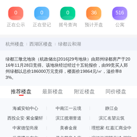
0
0
0
36
516
正在公示
正在登记
摇号查询
预计开盘
公寓
杭州楼盘
西湖区楼盘
绿都云和湖
绿都三墩北地块（杭政储出[2016]29号地块）由郑州绿都房产于20
16年11月28日竞得。该地块经过经过十五轮报价，由99竞买人郑
州绿都以总价186000万元竞得，楼面价19864元/㎡，溢价率8
3%。
推荐楼盘
最新楼盘
附近楼盘
同价楼盘
海威安铂中心
中南江一云境
静江会
西投众安·紫金蘭轩
滨江揽潮誉道
滨汇名望云筑
中家德玺尚座
美睿金座
理想家·红嘉汇商业中
心