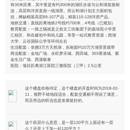
有30米距离，其中更是有约300米的湖区步道与云和湖直接相
连，高层和洋房直面一线湖景。而云和湖计划主力面积包
括，稀缺精装高层89-107产品，精装110-128洋房产品。
地铁交通：直线距离地铁2号线约700米，4号线（已规划）
教育配套：一路之隔就是之前文三街集团下的嘉绿苑小学景
汇校区、和在建初中和幼儿园，享受一站式教育资源；西湖
大学、云谷国际公学等环伺左右
生活配套：坐拥3万方天然湖，东南面约10万方湖景景观带
商业配套：金地广场、永旺梦乐城、西田城、303香港城、紫
金生活广场、西溪银泰
医院：项目距离浙江医院三墩医院（三甲）2.5公里
这个楼盘价格待定，这个楼盘的开盘时间为2018-02-
11，视野不错地段适合，配套交通都不用说了满意，
而且旁边的听说也是发展挺好的。
这个跃层什么意思，是一层120平方上面还有一层
么？还是上下加一起120平方？