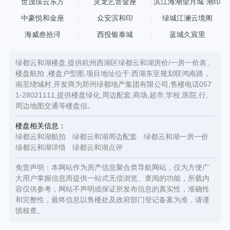
世茂璞云东方
灵龙艺音金座
滨江海潮望月城·潮印
中豪悦和金座
众安滨和印
绿城江澜云境阁
海威叁拾浔
西投银泰城
蓝城久宸里
绿都云和湖楼盘,提供杭州西湖区绿都云和湖房价/一房一价表 ,
楼盘航拍 ,楼盘户型图,项目地址位于:西湖东至规划联鸿南路，
南至绕城村,开发商为郑州绿都地产集团有限公司,售楼电话057
1-28021111,提供楼盘绿化,周边配套,商场,超市,学校,医院,行,
周边地图交通等楼盘信。
楼盘相关信息：
绿都云和湖航拍
绿都云和湖周边配套
绿都云和湖一房一价
绿都云和湖详情
绿都云和湖点评
免责声明：本网站作为房产信息聚合类导航网站，仅为方便广
大用户掌握信息而提供一站式无偿浏览、查阅的功能，所载内
容仅供参考，网站不声明或保证所发布信息的真实性，准确性
和完整性，最终信息以售楼处及政府部门登记备案为准，请谨
慎核查。