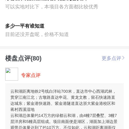
可以实地对比下，本项目各方面都比较优秀
多少一平有谁知道
目前还没开盘呢，价格不知道
楼盘点评(80)
更多点评
专家点评
云和湖距离地铁2号线白洋站700米，直达市中心西湖武林，
贯穿江南江北；古墩路直达申花、黄龙文教，留石快速路直
达城东；紫金港快速路、紫金港隧道直达浙大紫金港校区和
蒋村西溪湿地
云和湖总体量约14万方的绿都云和湖，由4幢7层叠墅、3幢7
层洋房和5幢高层组成。项目南面便是湖区，湖面加上湖边景
观带总体量达到了约10万方。不仅如此，云和湖距离湖面仅