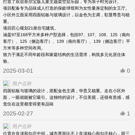
打造了双层奈尔宝版儿童主题架空层乐园，专为亲子时光设计。
项目配备专为品味成人打造的保龄球馆和为女性量身定制的女王厅。
小区外立面采用四面铝板与玻璃设计，以金色为主调，彰显尊贵与稳
重。
项目匠心规划21座住宅建筑。
涵盖97至168平方米多种户型选择，包括97、107、108、125（南向
客厅）、125（侧边客厅）、139（南向客厅）、139（侧边客厅）平
方米等多种空间布局。
致力于满足不同年龄段和家庭结构的生活需求，构筑多元化居住体
验。
2025-03-01
0
用户点评
四面铝板与玻璃的设计，搭配金色主调，华贵又稳重。走在小区外
面，一眼就能被它吸引。这独特的设计，不仅美观，还很有质感，感
觉住在这里都变得更有品味
2025-02-27
1
用户点评
位置在良渚和勾庄中间，城市界面比不上良渚核心和勾庄核心，跟三