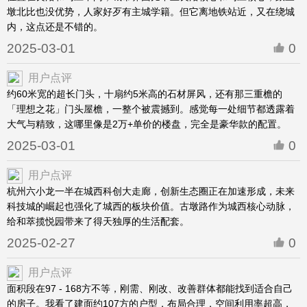
墩北比也没优势，人家好歹有主城学籍。但它离地铁站近，又在绕城
内，这点还是不错的。
2025-03-01
0
用户点评
约60米宽的超长门头，十扇约5米高的石材屏风，还有那三重檐的
「理想之花」门头屋檐，一整个被震撼到。感觉每一处细节都透露着
大气与精致，这哪里像是2万+单价的楼盘，完全是豪华款的配置。
2025-03-01
0
用户点评
杭州六小龙一半在城西科创大走廊，创新生态圈正在加速形成，未来
科技城的崛起也强化了城西的板块价值。古墩路作为城西核心动脉，
给和萃揽悦园带来了得天独厚的生活配套。
2025-02-27
0
用户点评
面积段在97 - 168方不等，刚需、刚改、改善群体都能找到适合自己
的房子。我看了建面约107方的户型，布局合理，空间利用率超高，