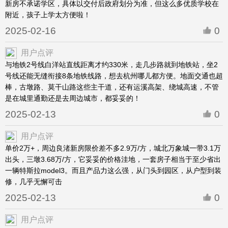
新房不承诺学区，具体以交付后政府划分为准，但这么多优质学校在
附近，孩子上学太方便啦！
2025-02-16
0
用户点评
与地铁2号线白洋站直线距离才约330米，走几步路就到地铁站，坐2
号线还能无缝衔接8条地铁线路，想去杭州哪儿都方便。地面交通也超
棒，古墩路、莫干山路这些主干道，还有运溪高架、绕城高速，不管
是在城里通勤还是去周边城市，都妥妥的！
2025-02-13
0
用户点评
单价2万+，周边良渚新房限价差不多2.9万/方，城北万象城一带3.1万
出头，三墩3.68万/方，它妥妥的价格洼地，一套房子相当于至少省出
一辆特斯拉model3。而且产品力这么强，从门头到园区，从户型到装
修，几乎无懈可击
2025-02-13
0
用户点评