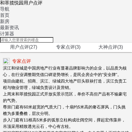
和萃揽悦园用户点评
导航
首页
新房
最新资讯
计算器
用户点评(27)
专家点评(3)
大神点评(3)
专家点评
滨江和绿城是中国房地产行业有显著品牌影响力的企业，以品质为核
心，在行业调整期凭借口碑逆势增长，是民企房企中的“安全牌”。
项目由建杭、招商、滨江、绿城四大地产巨头联袂打造，滨江负责工
程与物业管理，绿城负责设计及营销。
上周末和萃揽悦园正式开放实景示范区，单价不高但产品有不输豪宅
的气势。
尊崇门庭有60米超宽的气质大门，十扇约5米高的奢石屏风，门头挑
檐为多重叠檐，层次分明。
步入门庭有11根高5米多的弧形立柱构成壮阔空间，撑起宏伟藻井，
吊顶采用精致透光云石，中心有古桂。