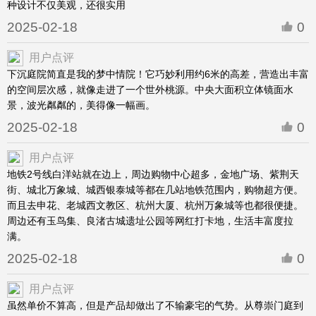
种设计不仅美观，还很实用
2025-02-18
0
用户点评
下沉庭院简直是我的梦中情院！它巧妙利用约6米的高差，营造出丰富
的空间层次感，就像走进了一个世外桃源。中央大面积立体镜面水
景，波光粼粼的，美得像一幅画。
2025-02-18
0
用户点评
地铁2号线白洋站就在边上，周边购物中心超多，金地广场、紫荆天
街、城北万象城、城西银泰城等都在几站地铁范围内，购物超方便。
而且去申花、老城西文教区、杭州大厦、杭州万象城等也都很便捷。
周边还有玉鸟集、良渚古城遗址公园等网红打卡地，生活丰富度拉
满。
2025-02-18
0
用户点评
虽然单价不算高，但是产品却做出了不输豪宅的气势。从尊崇门庭到