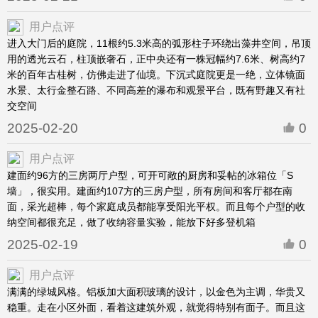
用户点评
进入大门后的庭院，11根约5.3米高的弧形柱子环绕出藻井空间，吊顶
用的透光云石，柱顶嵌奢石，正中央还有一株冠幅约7.6米、树高约7
米的百年古桂树，仿佛走进了仙境。下沉式庭院更是一绝，立体镜面
水景、太行金整石路、不同高差的瀑布和观景平台，既有野趣又有社
交空间
2025-02-20
0
用户点评
建面约96方的三房两厅户型，可开可敞的厨房和妥帖的冰箱位「S
墙」，很实用。建面约107方的三房户型，所有房间和客厅都在南
面，采光超棒，每个家庭成员都能享受阳光平权。而且每个户型的收
纳空间都很充足，做了收纳容量实验，能放下好多登机箱
2025-02-19
0
用户点评
满满的绿城风格。铝板加大面积玻璃的设计，以金色为主调，华贵又
稳重。走在小区外面，看着这建筑外观，就觉得特别有面子。而且这