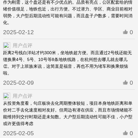
作为刚需，这个盘还是有不少优点的。品质有亮点，公区配套给的情
绪价值很足，地铁也近，出行方便。不过潜力、学区、商业目前相对
弱势，大户型后期流动性可能有问题，而且盘子户数多，需要时间消
化。
2025-02-12
0
用户点评
距离2号线白洋站才约300米，坐地铁超方便。而且通过2号线还能无
缝换乘4号、5号、10号等8条地铁线路，在杭州想去哪儿就去哪儿
👏。对于上班族来说，这简直是福音，再也不用为堵车和换乘烦恼
啦。
2025-02-09
0
用户点评
从投资角度看，勾庄板块去化周期整体较短，项目本身地铁距离和单
价对二手去化速度相对友好。但周边有潜在供应，而且市场情绪能不
能维持到交付时期还是未知数。大户型后期流动性可能不佳，小户型
或许更值得考虑
2025-02-05
0