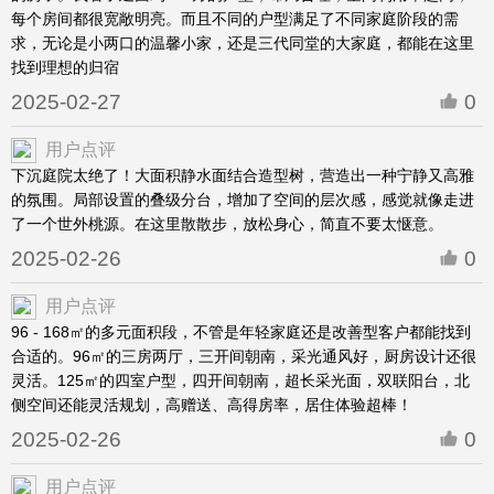
每个房间都很宽敞明亮。而且不同的户型满足了不同家庭阶段的需
求，无论是小两口的温馨小家，还是三代同堂的大家庭，都能在这里
找到理想的归宿
2025-02-27
0
用户点评
下沉庭院太绝了！大面积静水面结合造型树，营造出一种宁静又高雅
的氛围。局部设置的叠级分台，增加了空间的层次感，感觉就像走进
了一个世外桃源。在这里散散步，放松身心，简直不要太惬意。
2025-02-26
0
用户点评
96 - 168㎡的多元面积段，不管是年轻家庭还是改善型客户都能找到
合适的。96㎡的三房两厅，三开间朝南，采光通风好，厨房设计还很
灵活。125㎡的四室户型，四开间朝南，超长采光面，双联阳台，北
侧空间还能灵活规划，高赠送、高得房率，居住体验超棒！
2025-02-26
0
用户点评