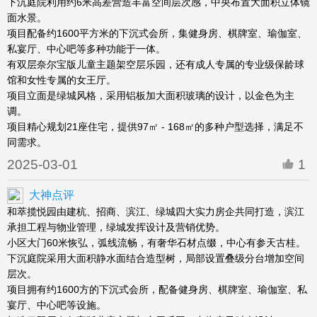
下沉庭院利用约6米高差营造丰富空间层次感，中央布置大面积立体镜
面水景。
项目配备约1600平方米的下沉式会所，集健身房、棋牌室、瑜伽室、
私宴厅、中心吧等多种功能于一体。
有双层奈尔宝版儿童主题架空层乐园，还有成人专属的专业级保龄球
馆和女性专属的女王厅。
项目立面是绿城风格，采用铝板加大面积玻璃的设计，以金色为主
调。
项目精心规划21座住宅，提供97㎡ - 168㎡的多种户型选择，满足不
同需求。
2025-03-01
1
大神点评
和萃揽悦园由建杭、招商、滨江、绿城四大实力房企共同打造，滨江
承担工程与物业管理，绿城发挥设计及营销优势。
小区大门60米恢弘，弧线流畅，有奢华石材点缀，中心有参天古桂。
下沉庭院采用大面积静水面结合造型树，局部设置叠级分台增加空间
层次。
项目拥有约1600方的下沉式会所，配备健身房、棋牌室、瑜伽室、私
宴厅、中心吧等设施。