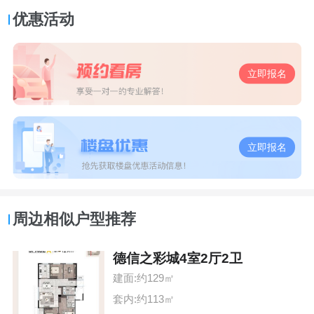
优惠活动
立即报名
立即报名
周边相似户型推荐
德信之彩城4室2厅2卫
建面:约129㎡
套内:约113㎡