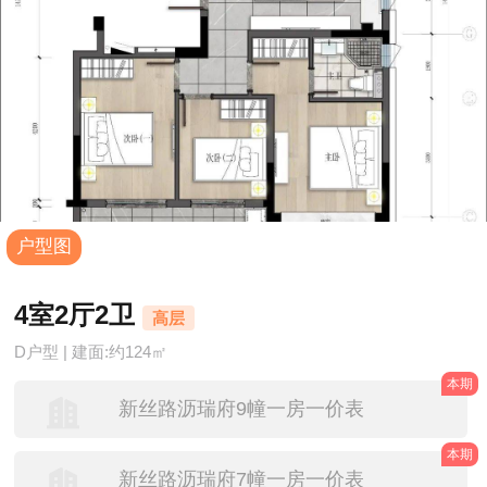
户型图
4室2厅2卫
高层
D户型 | 建面:约124㎡
本期
新丝路沥瑞府9幢一房一价表
本期
新丝路沥瑞府7幢一房一价表