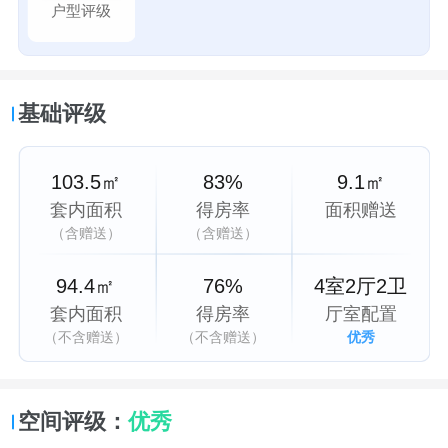
户型评级
基础评级
103.5㎡
83%
9.1㎡
套内面积
得房率
面积赠送
（含赠送）
（含赠送）
94.4㎡
76%
4室2厅2卫
套内面积
得房率
厅室配置
（不含赠送）
（不含赠送）
优秀
空间评级：
优秀