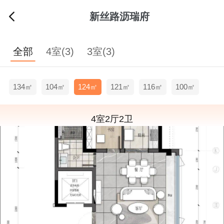
新丝路沥瑞府
全部
4室(3)
3室(3)
134㎡
104㎡
124㎡
121㎡
116㎡
100㎡
4室2厅2卫