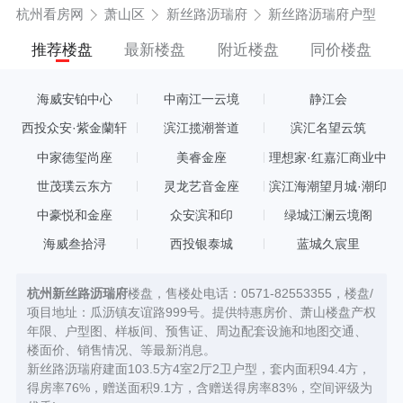
杭州看房网
萧山区
新丝路沥瑞府
新丝路沥瑞府户型
推荐楼盘
最新楼盘
附近楼盘
同价楼盘
海威安铂中心
中南江一云境
静江会
西投众安·紫金蘭轩
滨江揽潮誉道
滨汇名望云筑
中家德玺尚座
美睿金座
理想家·红嘉汇商业中
心
世茂璞云东方
灵龙艺音金座
滨江海潮望月城·潮印
中豪悦和金座
众安滨和印
绿城江澜云境阁
海威叁拾浔
西投银泰城
蓝城久宸里
杭州新丝路沥瑞府
楼盘，售楼处电话：0571-82553355，楼盘/
项目地址：瓜沥镇友谊路999号。提供特惠房价、萧山楼盘产权
年限、户型图、样板间、预售证、周边配套设施和地图交通、
楼面价、销售情况、等最新消息。
新丝路沥瑞府建面103.5方4室2厅2卫户型，套内面积94.4方，
得房率76%，赠送面积9.1方，含赠送得房率83%，空间评级为