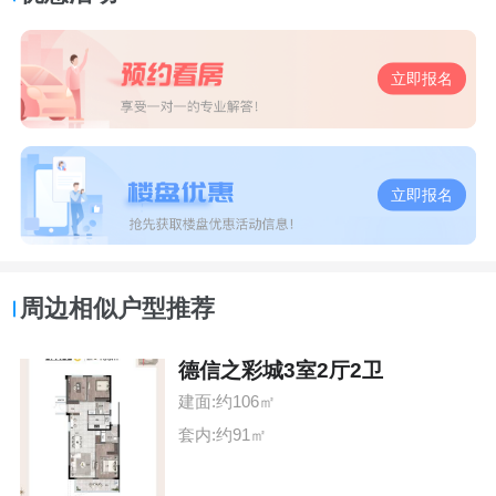
立即报名
立即报名
周边相似户型推荐
德信之彩城3室2厅2卫
建面:约106㎡
套内:约91㎡