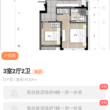
户型图
3室2厅2卫
高层
D户型 | 建面:约104㎡
本期
新丝路沥瑞府9幢一房一价表
本期
新丝路沥瑞府7幢一房一价表