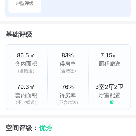
户型评级
基础评级
86.5㎡
83%
7.15㎡
套内面积
得房率
面积赠送
（含赠送）
（含赠送）
79.3㎡
76%
3室2厅2卫
套内面积
得房率
厅室配置
（不含赠送）
（不含赠送）
一般
空间评级：
优秀