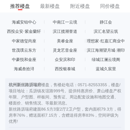
推荐楼盘
最新楼盘
附近楼盘
同价楼盘
海威安铂中心
中南江一云境
静江会
西投众安·紫金蘭轩
滨江揽潮誉道
滨汇名望云筑
中家德玺尚座
美睿金座
理想家·红嘉汇商业中
心
世茂璞云东方
灵龙艺音金座
滨江海潮望月城·潮印
中豪悦和金座
众安滨和印
绿城江澜云境阁
海威叁拾浔
西投银泰城
蓝城久宸里
杭州新丝路沥瑞府
楼盘，售楼处电话：0571-82553355，楼盘/
项目地址：瓜沥镇友谊路999号。提供特惠房价、萧山楼盘产权
年限、户型图、样板间、预售证、周边配套设施和地图交通、
楼面价、销售情况、等最新消息。
新丝路沥瑞府建面86.5方3室2厅2卫户型，套内面积79.3方，得
房率76%，赠送面积7.15方，含赠送得房率83%，空间评级为
优秀!