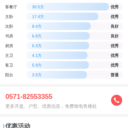
客餐厅
30.5方
优秀
主卧
17.4方
优秀
次卧
8.4方
良好
书房
6.8方
良好
厨房
6.3方
优秀
主卫
4.1方
优秀
客卫
5.9方
优秀
阳台
3.5方
普通
0571-82553355
更多开盘、户型、优惠信息，免费致电售楼处
优惠活动