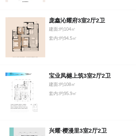
庞鑫沁耀府3室2厅2卫
建面:约104㎡
套内:约94.5㎡
宝业凤樾上筑3室2厅2卫
建面:约108㎡
套内:约95.9㎡
兴耀·樱漫里3室2厅2卫