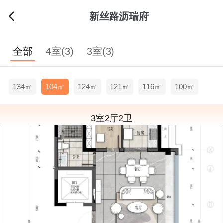
新丝路沥瑞府
全部
4室(3)
3室(3)
134㎡
104㎡
124㎡
121㎡
116㎡
100㎡
3室2厅2卫