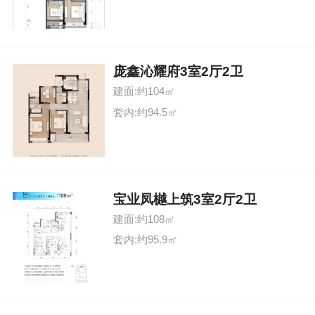
庞鑫沁耀府3室2厅2卫
建面:约104㎡
套内:约94.5㎡
宝业凤樾上筑3室2厅2卫
建面:约108㎡
套内:约95.9㎡