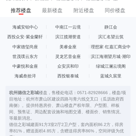
推荐楼盘
最新楼盘
附近楼盘
同价楼盘
海威安铂中心
中南江一云境
静江会
西投众安·紫金蘭轩
滨江揽潮誉道
滨汇名望云筑
中家德玺尚座
美睿金座
理想家·红嘉汇商业中
心
世茂璞云东方
灵龙艺音金座
滨江海潮望月城·潮印
中豪悦和金座
众安滨和印
绿城江澜云境阁
海威叁拾浔
西投银泰城
蓝城久宸里
杭州德信之彩城
楼盘，售楼处电话：0571-82928666，楼盘/项
目地址：杭州市萧山区建设四路与青六线交叉口（瓜沥政府西
南侧）。提供特惠房价、萧山楼盘产权年限、户型图、样板
间、预售证、周边配套设施和地图交通、楼面价、销售情况、
等最新消息。
德信之彩城建面91方3室2厅2卫户型，套内面积86.2方，得房
率81%，赠送面积4.85方，含赠送得房率86%，空间评级为优