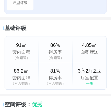
户型评级
基础评级
91㎡
86%
4.85㎡
套内面积
得房率
面积赠送
（含赠送）
（含赠送）
86.2㎡
81%
3室2厅2卫
套内面积
得房率
厅室配置
（不含赠送）
（不含赠送）
一般
空间评级：
优秀