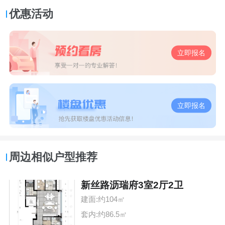
优惠活动
立即报名
立即报名
周边相似户型推荐
新丝路沥瑞府3室2厅2卫
建面:约104㎡
套内:约86.5㎡