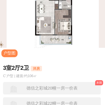
户型图
3室2厅2卫
洋房
C'户型 | 建面:约106㎡
本期
德信之彩城20幢一房一价表
德信之彩城22幢一房一价表