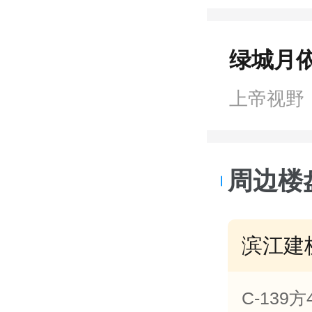
绿城月依
上帝视野
周边楼
滨江建
C-139