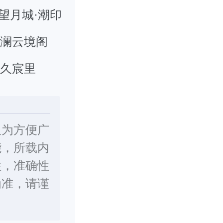
心
望月城·潮印
江澜云境阁
城久宸里
仅为方便广
能，所载内
性，准确性
为准，请谨