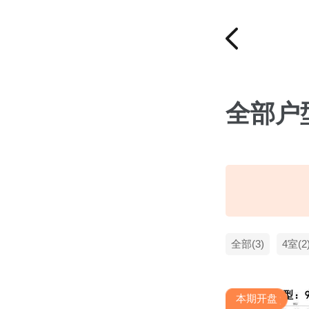
全部户
全部(3)
4室(2
本期开盘