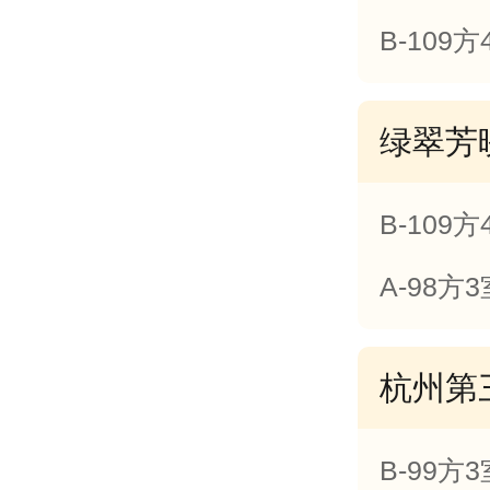
B-109
绿翠芳
B-109
A-98方
杭州第
B-99方