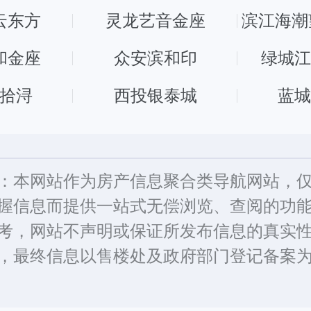
云东方
灵龙艺音金座
滨江海潮
和金座
众安滨和印
绿城
拾浔
西投银泰城
蓝
：本网站作为房产信息聚合类导航网站，
握信息而提供一站式无偿浏览、查阅的功
考，网站不声明或保证所发布信息的真实
，最终信息以售楼处及政府部门登记备案