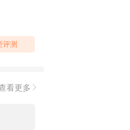
型评测
查看更多