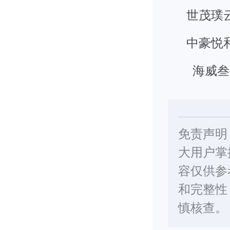
世茂璞
中豪悦
海威叁
免责声明
大用户掌
容仅供参
和完整性
慎核查。