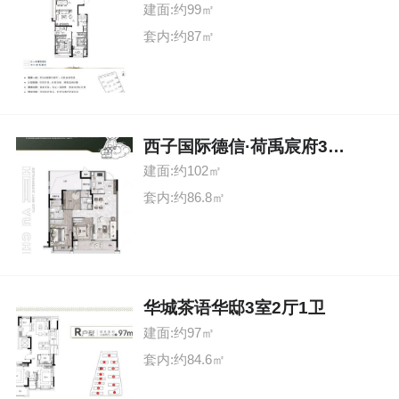
建面:约99㎡
套内:约87㎡
西子国际德信·荷禹宸府3室2厅2卫
建面:约102㎡
套内:约86.8㎡
华城茶语华邸3室2厅1卫
建面:约97㎡
套内:约84.6㎡