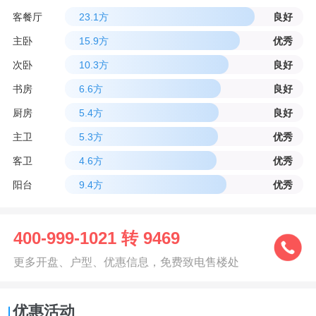
客餐厅
23.1方
良好
主卧
15.9方
优秀
次卧
10.3方
良好
书房
6.6方
良好
厨房
5.4方
良好
主卫
5.3方
优秀
客卫
4.6方
优秀
阳台
9.4方
优秀
400-999-1021 转 9469
更多开盘、户型、优惠信息，免费致电售楼处
优惠活动