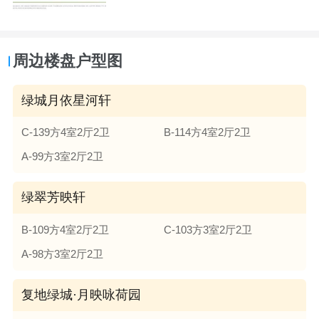
周边楼盘户型图
绿城月依星河轩
C-139方4室2厅2卫
B-114方4室2厅2卫
A-99方3室2厅2卫
绿翠芳映轩
B-109方4室2厅2卫
C-103方3室2厅2卫
A-98方3室2厅2卫
复地绿城·月映咏荷园