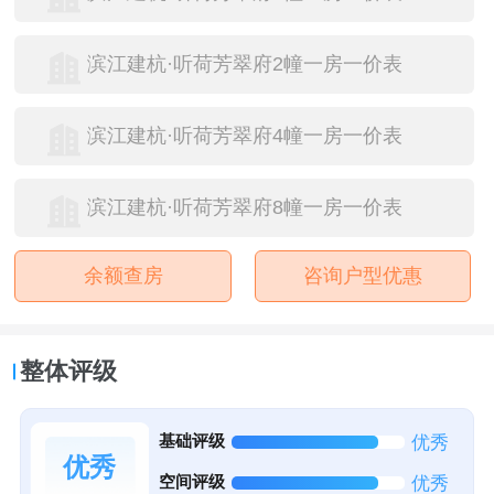
滨江建杭·听荷芳翠府2幢一房一价表
滨江建杭·听荷芳翠府4幢一房一价表
滨江建杭·听荷芳翠府8幢一房一价表
余额查房
咨询户型优惠
整体评级
基础评级
优秀
优秀
空间评级
优秀