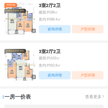
3室2厅2卫
本期开盘
含赠送得房率:90%
建面:约98㎡
套内:约88.4㎡
咨询详情
户型评测
评
3室2厅2卫
含赠送得房率:90%
建面:约103㎡
套内:约92.8㎡
咨询详情
户型评测
评
一房一价表
查看更多