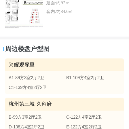
建面:约97㎡
套内:约84.6㎡
周边楼盘户型图
兴耀观麓里
A1-89方3室2厅2卫
B1-109方4室2厅2卫
C1-139方4室2厅2卫
杭州第三城·久雍府
B-99方3室2厅2卫
C-122方4室2厅2卫
D-138方4室2厅2卫
E-122方4室2厅2卫