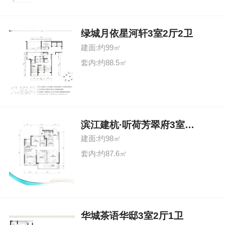
绿城月依星河轩3室2厅2卫
建面:约99㎡
套内:约88.5㎡
滨江建杭·听荷芳翠府3室2厅2卫
建面:约98㎡
套内:约87.6㎡
华城茶语华邸3室2厅1卫