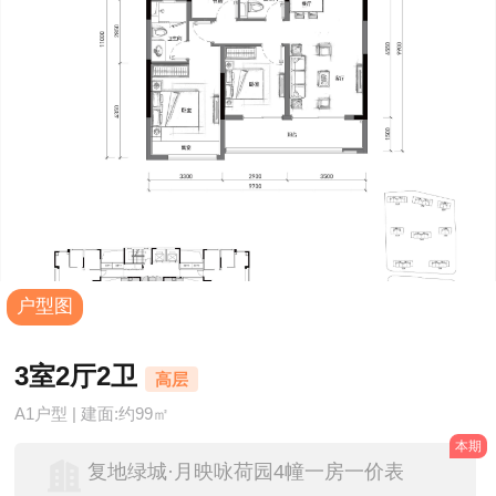
户型图
3室2厅2卫
高层
A1户型 | 建面:约99㎡
本期
复地绿城·月映咏荷园4幢一房一价表