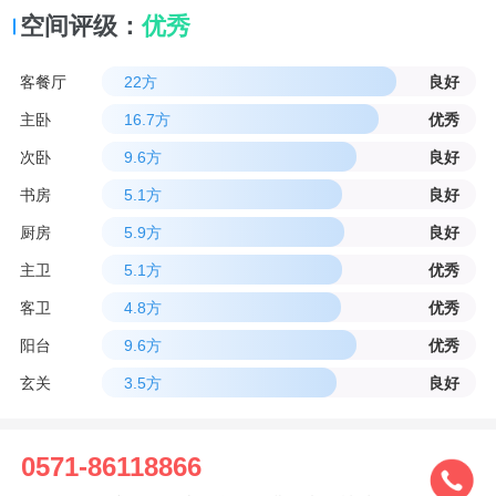
空间评级：
优秀
客餐厅
22方
良好
主卧
16.7方
优秀
次卧
9.6方
良好
书房
5.1方
良好
厨房
5.9方
良好
主卫
5.1方
优秀
客卫
4.8方
优秀
阳台
9.6方
优秀
玄关
3.5方
良好
0571-86118866