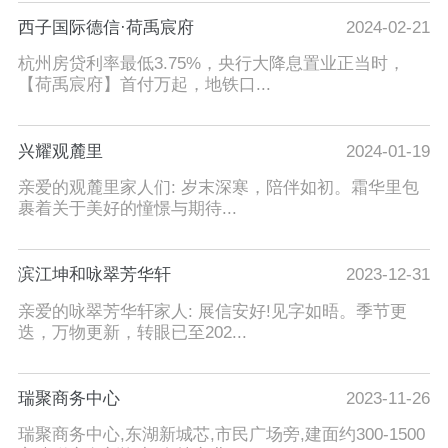
西子国际德信·荷禹宸府
2024-02-21
杭州房贷利率最低3.75%，央行大降息置业正当时，
【荷禹宸府】首付万起，地铁口...
兴耀观麓里
2024-01-19
亲爱的观麓里家人们: 岁末深寒，陪伴如初。霜华里包
裹着关于美好的憧憬与期待...
滨江坤和咏翠芳华轩
2023-12-31
亲爱的咏翠芳华轩家人: 展信安好!见字如晤。季节更
迭，万物更新，转眼已至202...
瑞聚商务中心
2023-11-26
瑞聚商务中心,东湖新城芯,市民广场旁,建面约300-1500