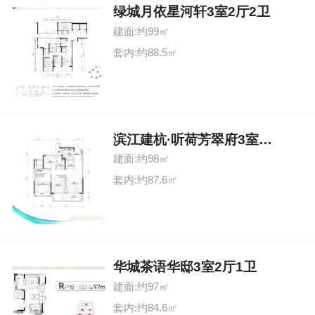
绿城月依星河轩3室2厅2卫
建面:约99㎡
套内:约88.5㎡
滨江建杭·听荷芳翠府3室2厅2卫
建面:约98㎡
套内:约87.6㎡
华城茶语华邸3室2厅1卫
建面:约97㎡
套内:约84.6㎡