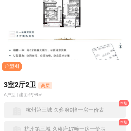
户型图
3室2厅2卫
高层
A户型 | 建面:约99㎡
本期
杭州第三城·久雍府9幢一房一价表
本期
杭州第三城·久雍府17幢一房一价表