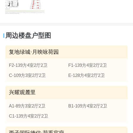
周边楼盘户型图
复地绿城·月映咏荷园
F2-139方4室2厅2卫
F1-139方4室2厅2卫
C-109方3室2厅2卫
E-128方4室2厅2卫
兴耀观麓里
A1-89方3室2厅2卫
B1-109方4室2厅2卫
C1-139方4室2厅2卫
西子国际德信·荷禹宸府