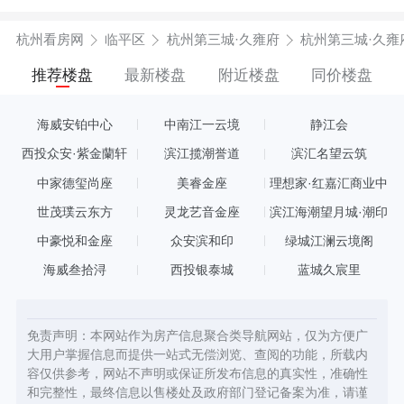
杭州看房网
临平区
杭州第三城·久雍府
杭州第三城·久雍
推荐楼盘
最新楼盘
附近楼盘
同价楼盘
海威安铂中心
中南江一云境
静江会
西投众安·紫金蘭轩
滨江揽潮誉道
滨汇名望云筑
中家德玺尚座
美睿金座
理想家·红嘉汇商业中
心
世茂璞云东方
灵龙艺音金座
滨江海潮望月城·潮印
中豪悦和金座
众安滨和印
绿城江澜云境阁
海威叁拾浔
西投银泰城
蓝城久宸里
免责声明：本网站作为房产信息聚合类导航网站，仅为方便广
大用户掌握信息而提供一站式无偿浏览、查阅的功能，所载内
容仅供参考，网站不声明或保证所发布信息的真实性，准确性
和完整性，最终信息以售楼处及政府部门登记备案为准，请谨