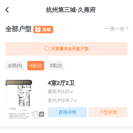
杭州第三城·久雍府
全部户型
一房一价
攻略
只查看本次开盘户型
全部(5)
4室(3)
3室(2)
4室2厅2卫
含赠送得房率:87%
建面:约122㎡
套内:约106.7㎡
咨询详情
户型评测
评