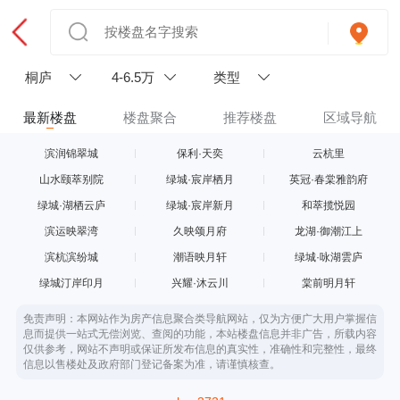
桐庐
4-6.5万
类型
最新楼盘
楼盘聚合
推荐楼盘
区域导航
滨润锦翠城
保利·天奕
云杭里
山水颐萃别院
绿城·宸岸栖月
英冠·春棠雅韵府
绿城·湖栖云庐
绿城·宸岸新月
和萃揽悦园
滨运映翠湾
久映颂月府
龙湖·御潮江上
滨杭滨纷城
潮语映月轩
绿城·咏湖雲庐
绿城汀岸印月
兴耀·沐云川
棠前明月轩
免责声明：本网站作为房产信息聚合类导航网站，仅为方便广大用户掌握信
息而提供一站式无偿浏览、查阅的功能，本站楼盘信息并非广告，所载内容
仅供参考，网站不声明或保证所发布信息的真实性，准确性和完整性，最终
信息以售楼处及政府部门登记备案为准，请谨慎核查。