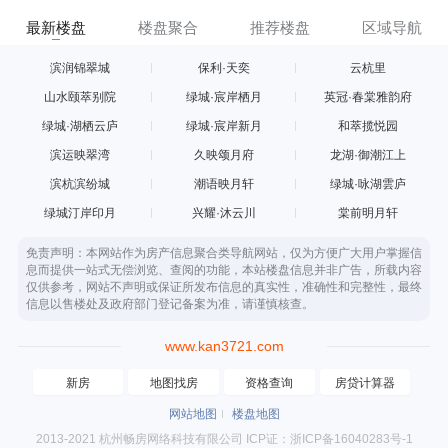
最新楼盘
楼盘聚合
推荐楼盘
区域导航
滨润锦翠城
保利·天奕
云杭里
山水颐萃别院
绿城·宸岸栖月
英冠·春棠雅韵府
绿城·湖栖云庐
绿城·宸岸新月
和萃揽悦园
滨运映翠湾
久映颂月府
龙湖·御潮江上
滨杭滨纷城
潮语映月轩
绿城·咏湖雲庐
绿城汀岸印月
兴耀·沐云川
棠前明月轩
免责声明：本网站作为房产信息聚合类导航网站，仅为方便广大用户掌握信
息而提供一站式无偿浏览、查阅的功能，本站楼盘信息并非广告，所载内容
仅供参考，网站不声明或保证所发布信息的真实性，准确性和完整性，最终
信息以售楼处及政府部门登记备案为准，请谨慎核查。
www.kan3721.com
新房
地图找房
资格查询
房贷计算器
网站地图
楼盘地图
2013-2021 杭州畅房网络科技有限公司 ICP证：浙ICP备16040283号-1