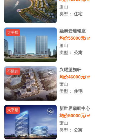
萧山
类型：
住宅
融泰云臻铭座
大平层
均价55000元/㎡
萧山
类型：
公寓
兴耀望阙轩
不限购
均价46000元/㎡
萧山
类型：
住宅
新世界翡郦中心
大平层
均价50000元/㎡
萧山
类型：
公寓