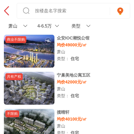
萧山
4-6.5万
类型
众安IOC潮悦公馆
商业不限购
均价49000元/㎡
萧山
类型：
住宅
宁巢美地公寓五区
共有产权
均价42000元/㎡
萧山
类型：
住宅
揽晴轩
不限购
均价40100元/㎡
萧山
类型：
住宅