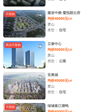
建发中粮·鹭悦朗云府
不限购
均价46000元/㎡
萧山
类型：
住宅
立泰中心
商业不限购
均价55000元/㎡
萧山
类型：
公寓
亚奥城
均价45000元/㎡
萧山
类型：
住宅
绿城春江潮鸣
不限购
均价40000元/㎡