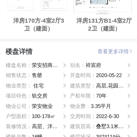
洋房170方-4室2厅3
洋房131方B1-4室2厅
卫（建面）
2卫（建面）
楼盘详情
查看更多详情
楼盘名称：
荣安招商祥宸府
别名：
祥宸府
销售状态：
售罄
开盘时间：
2020-05-22
物业类型：
住宅
建筑类型：
高层,花园洋房
项目特色：
轨交房
产权年限：
70年
物业公司：
荣安物业
物业费：
3.35平月
户型面积：
100-178㎡
交房时间：
2022-6-30
装修情况：
高层、洋房精装，叠墅毛坯
建筑层高：
叠墅3.1米，洋房3米，小高层3米，高层2.9米
楼栋总数：
16幢
楼层状况：
3#7#11#分别18/17/16/层，6#10#22/23/层，4#5#8#9#12#13#14#15#8层，