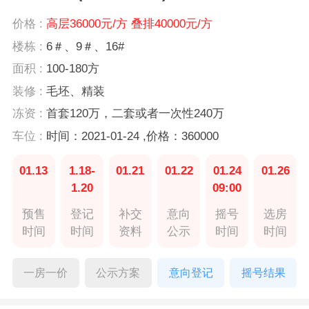
价格 :
高层36000元/方 叠排40000元/方
楼栋 :
6＃、9＃、16#
面积 :
100-180方
装修 :
毛坯、精装
冻资 :
首套120万，二套或者一次性240万
车位 :
时间：2021-01-24 ,价格：360000
01.13
1.18-
01.21
01.22
01.24
01.26
1.20
09:00
预售
登记
补交
意向
摇号
选房
时间
时间
资料
公示
时间
时间
一房一价
公示方案
意向登记
摇号结果