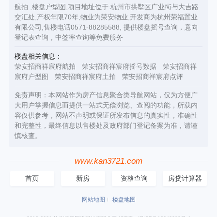
航拍 ,楼盘户型图,项目地址位于:杭州市拱墅区广业街与大吉路
交汇处,产权年限70年,物业为荣安物业,开发商为杭州荣福置业
有限公司,售楼电话0571-88285588, 提供楼盘摇号查询，意向
登记表查询，中签率查询等免费服务
楼盘相关信息：
荣安招商祥宸府航拍
荣安招商祥宸府摇号数据
荣安招商祥
宸府户型图
荣安招商祥宸府土拍
荣安招商祥宸府点评
免责声明：本网站作为房产信息聚合类导航网站，仅为方便广
大用户掌握信息而提供一站式无偿浏览、查阅的功能，所载内
容仅供参考，网站不声明或保证所发布信息的真实性，准确性
和完整性，最终信息以售楼处及政府部门登记备案为准，请谨
慎核查。
www.kan3721.com
首页
新房
资格查询
房贷计算器
网站地图
楼盘地图