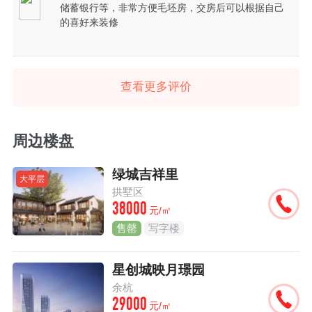
储蓄银行等，非常方便毛坯房，交房后可以根据自己
的喜好来装修
查看更多评价
周边楼盘
绿城吉祥里
大平层
拱墅区
38000
元/㎡
售罄
写字楼
星创城映月璟园
余杭
29000
元/㎡