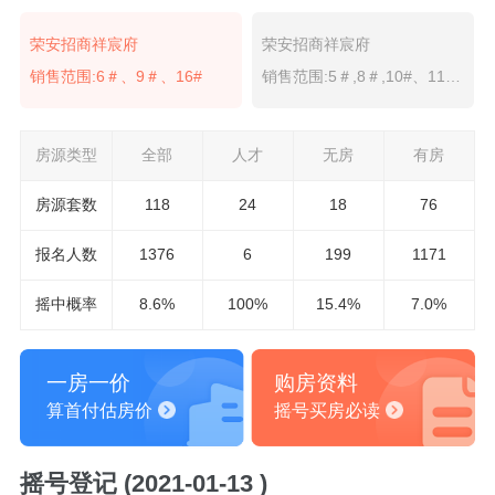
荣安招商祥宸府
荣安招商祥宸府
销售范围:6＃、9＃、16#
销售范围:5＃,8＃,10#、11#、12#、13＃
房源类型
全部
人才
无房
有房
房源套数
118
24
18
76
报名
人数
1376
6
199
1171
摇中概率
8.6%
100%
15.4%
7.0%
一房一价
购房资料
算首付估房价
摇号买房必读
摇号登记 (2021-01-13 )