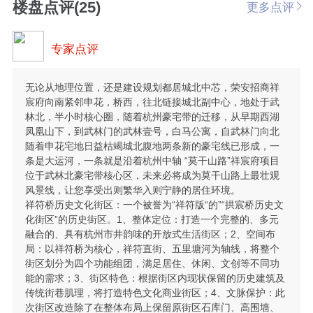
楼盘点评(25)
更多点评
专家点评
无论从地理位置，还是建设规划都居城北中芯，荣安招商祥
宸府向南紧邻申花，桥西，往北链接城北副中心，地处于武
林北，半小时核心圈，随着杭州豪宅带的迁移，从早期西湖
凤凰山下，到武林门的武林壹号，白马公寓，自武林门向北
随着申花宅地日益枯竭城北腹地两条新的豪宅线已形成，一
条是大运河，一条就是沿着杭州中轴 “莫干山路”祥宸府项目
位于武林北豪宅带核心区，未来必将成为莫干山路上最壮观
风景线，让您享受出则繁华入则宁静的居住环境。
祥符桥历史文化街区：一个被誉为“祥符版“的”“拱宸桥历史文
化街区”的历史街区。1、整体定位：打造一个完整的、多元
融合的、具有杭州市井韵味的开放式生活街区；2、空间布
局：以祥符桥为核心，祥符直街、五里塘河为轴线，将整个
街区划分为四个功能组团，满足居住、休闲、文创等不同功
能的需求；3、街区特色：根据街区内现状保留的历史建筑及
传统街巷肌理，将打造特色文化商业街区；4、文脉保护：此
次街区改造除了在整体布局上保留原街区石库门、高围墙、