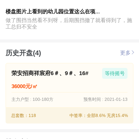
楼盘图片上看到的幼儿园位置这么在项...
做了围挡当然看不到呀，后期围挡撤了就看得到了，施
工总归不安全
历史开盘(4)
更多
荣安招商祥宸府6＃、9＃、16#
等待摇号
36000元/㎡
主力户型 : 100-180方
预售时间 : 2021-01-13
总套数：118
中签率：全部8.6% 无房15.4%