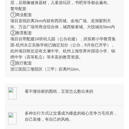
层，后期像健身器材，儿童游玩区，书吧等等都会遍布。
繁华配套
①商业配套
项目直线距离2km内就有西田城、金地广场、龙湖紫荆天
街、万达广场等商业综合体，城西银泰城、大悦城在5km内
②教育配套
项目自带配建24班幼儿园（公办在建），拱宸桥小学教育集
团-杭州永正实验学校已确定划分（公办，9月份已开学），
此外项目附近还有文澜中学、杭州上海世界外国语小学、锦
绣中学（高等私立）等丰富的教育资源。
③医疗配套
浙江医院三墩院区（三甲）距离约1km。
看不懂你家的图纸，五室怎么数出来的
多种出行方式让交通成为楼盘的核心竞争力毛坯房，
自己装修，有自己的风格。