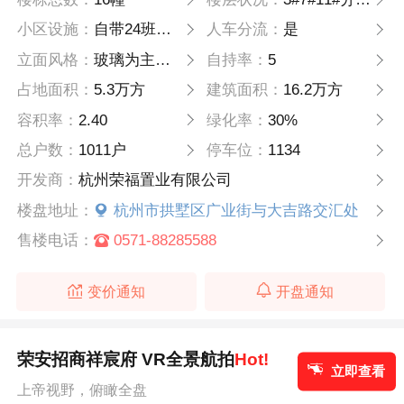
小区设施：
自带24班幼儿园，健身区域，瑜伽厅，书享汇
人车分流：
是
立面风格：
玻璃为主，铝板，真石漆侧面
自持率：
5
占地面积：
5.3万方
建筑面积：
16.2万方
容积率：
2.40
绿化率：
30%
总户数：
1011户
停车位：
1134
开发商：
杭州荣福置业有限公司
楼盘地址：
杭州市拱墅区广业街与大吉路交汇处
售楼电话：
0571-88285588
变价通知
开盘通知
荣安招商祥宸府 VR全景航拍
Hot!
立即查看
上帝视野，俯瞰全盘