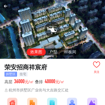
效果图
户型
样板间
荣安招商祥宸府
关注
拱墅区
住宅
36000
40000
高层
元/㎡
叠排
元/㎡
杭州市拱墅区广业街与大吉路交汇处