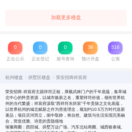
加载更多楼盘
0
0
0
36
516
正在公示
正在登记
摇号查询
预计开盘
公寓
杭州楼盘
拱墅区楼盘
荣安招商祥宸府
荣安招商·祥宸府主踞祥符正核，厚载武林门户的千年底蕴，集萃城
北中心的矜贵资源，以城市焕新之名，重塑祥符价值，领衔世界杭
州的当代繁盛；祥宸府汲取“西祥符东拱宸”千年贵脉之文化底蕴，
以世界杭州的城北赋新之作为营造理念，规划约10.5万方时代迭新
著品；项目滨河而立，闹中取静，将自然、建筑与生活实现完美融
合，营造优雅、诗意的贵隐领地
璀璨商圈：西田城、拱墅万达广场、汽车北站商圈、城西银泰城、