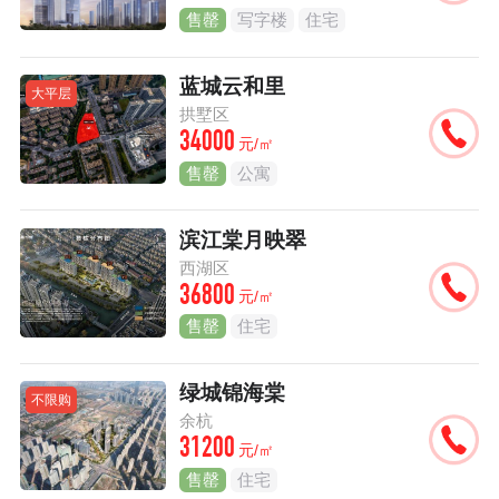
售罄
写字楼
住宅
蓝城云和里
大平层
拱墅区
34000
元/㎡
售罄
公寓
滨江棠月映翠
西湖区
36800
元/㎡
售罄
住宅
绿城锦海棠
不限购
余杭
31200
元/㎡
售罄
住宅