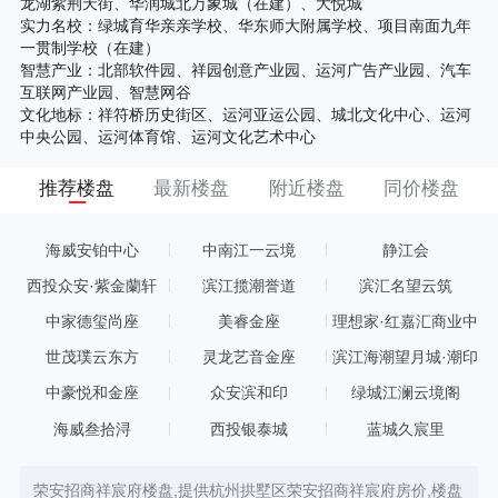
龙湖紫荆天街、华润城北万象城（在建）、大悦城
实力名校：绿城育华亲亲学校、华东师大附属学校、项目南面九年
一贯制学校（在建）
智慧产业：北部软件园、祥园创意产业园、运河广告产业园、汽车
互联网产业园、智慧网谷
文化地标：祥符桥历史街区、运河亚运公园、城北文化中心、运河
中央公园、运河体育馆、运河文化艺术中心
推荐楼盘
最新楼盘
附近楼盘
同价楼盘
海威安铂中心
中南江一云境
静江会
西投众安·紫金蘭轩
滨江揽潮誉道
滨汇名望云筑
中家德玺尚座
美睿金座
理想家·红嘉汇商业中
心
世茂璞云东方
灵龙艺音金座
滨江海潮望月城·潮印
中豪悦和金座
众安滨和印
绿城江澜云境阁
海威叁拾浔
西投银泰城
蓝城久宸里
荣安招商祥宸府楼盘,提供杭州拱墅区荣安招商祥宸府房价,楼盘