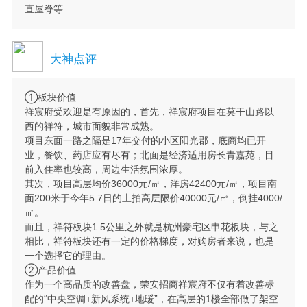
直屋脊等
大神点评
①板块价值
祥宸府受欢迎是有原因的，首先，祥宸府项目在莫干山路以
西的祥符，城市面貌非常成熟。
项目东面一路之隔是17年交付的小区阳光郡，底商均已开
业，餐饮、药店应有尽有；北面是经济适用房长青嘉苑，目
前入住率也较高，周边生活氛围浓厚。
其次，项目高层均价36000元/㎡，洋房42400元/㎡，项目南
面200米于今年5.7日的土拍高层限价40000元/㎡，倒挂4000/
㎡。
而且，祥符板块1.5公里之外就是杭州豪宅区申花板块，与之
相比，祥符板块还有一定的价格梯度，对购房者来说，也是
一个选择它的理由。
②产品价值
作为一个高品质的改善盘，荣安招商祥宸府不仅有着改善标
配的“中央空调+新风系统+地暖”，在高层的1楼全部做了架空