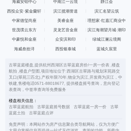
海威安铂中心
中南江一云境
静江会
西投众安·紫金蘭轩
滨江揽潮誉道
滨汇名望云筑
中家德玺尚座
美睿金座
理想家·红嘉汇商业中
心
世茂璞云东方
灵龙艺音金座
滨江海潮望月城·潮印
中豪悦和金座
众安滨和印
绿城江澜云境阁
海威叁拾浔
西投银泰城
蓝城久宸里
古翠蓝庭楼盘,提供杭州西湖区古翠蓝庭房价/一房一价表 ,楼盘
航拍 ,楼盘户型图,项目地址位于:西湖区古翠路与规划宋苑路交
叉口(翠苑三匹北),产权年限70年,物业为滨江,开发商为滨江，中
铁建,售楼电话0571-88018677, 提供楼盘摇号查询，意向登记
表查询，中签率查询等免费服务
楼盘相关信息：
古翠蓝庭航拍
古翠蓝庭摇号数据
古翠蓝庭一房一价
古翠
蓝庭土拍
古翠蓝庭点评
免责声明：本网站作为房产信息聚合类导航网站，仅为方便广
大用户掌握信息而提供一站式无偿浏览、查阅的功能，所载内