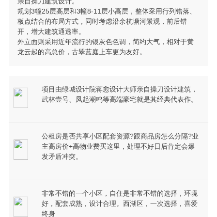
亲自操刀建筑设计。
规划3幢25层高层和3幢8-11层小高层，整体采用行列错落、
板点结合的布局方式，同时考虑沿余杭塘河景观，前后错
开，增大建筑通透率。
外立面则采用近年流行的银灰色色调，简约大气，相对于黄
龙云起的高总价，古翠蓝庭上车更为友好。
项目由绿城设计院蒋愈设计大师亲自操刀设计建筑，
武林壹号、凤起潮鸣等高端豪宅就是其经典代表作。
公租房是否共享小区配套资源?跟商品房怎么分隔?业
主高房价+高物业费买这里，处理不好日后肯定会爆
发矛盾冲突。
非常不错的一个小区，自住是非常不错的选择，环境
好，配套成熟，设计合理。西湖区，一次选择，喜爱
终身