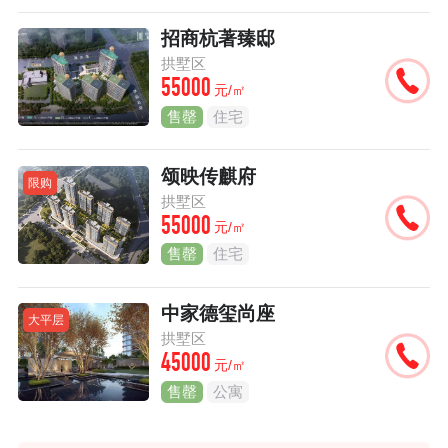
招商杭著臻邸
拱墅区
55000
元/㎡
售罄
住宅
颂映传麒府
限购
拱墅区
55000
元/㎡
售罄
住宅
中家德玺尚座
大平层
拱墅区
45000
元/㎡
售罄
公寓