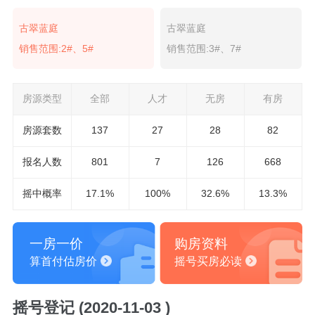
古翠蓝庭
古翠蓝庭
销售范围:2#、5#
销售范围:3#、7#
房源类型
全部
人才
无房
有房
房源套数
137
27
28
82
报名
人数
801
7
126
668
摇中概率
17.1%
100%
32.6%
13.3%
一房一价
购房资料
算首付估房价
摇号买房必读
摇号登记 (2020-11-03 )