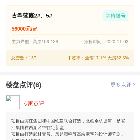
古翠蓝庭2#、5#
等待摇号
56000元/㎡
主力户型 : 高层106-138...
预售时间 : 2020-11-03
总套数：137
中签率：全部17.1% 无房32.6%
楼盘点评(6)
更多点评
专家点评
项目由滨江集团和中国铁建联合打造，北临余杭塘河，是滨
江集团在西湖区***住宅新盘。
项目由打造武林壹号、凤起潮鸣等高端豪宅的设计师蒋愈，