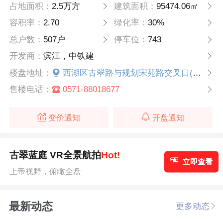
占地面积：
2.5万方
建筑面积：
95474.06㎡
容积率：
2.70
绿化率：
30%
总户数：
507户
停车位：
743
开发商：
滨江，中铁建
楼盘地址：
西湖区古翠路与规划宋苑路交叉口(翠苑三匹北)
售楼电话：
0571-88018677
变价通知
开盘通知
古翠蓝庭 VR全景航拍
Hot!
立即查看
上帝视野，俯瞰全盘
最新动态
更多动态