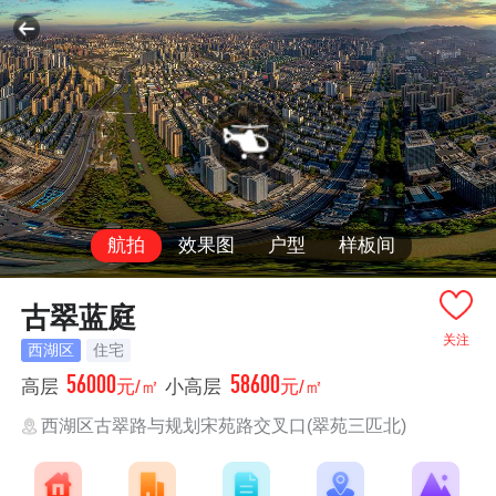
航拍
效果图
户型
样板间
古翠蓝庭
关注
西湖区
住宅
56000
58600
高层
元/㎡
小高层
元/㎡
西湖区古翠路与规划宋苑路交叉口(翠苑三匹北)