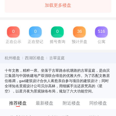
加载更多楼盘
0
0
0
36
516
正在公示
正在登记
摇号查询
预计开盘
公寓
杭州楼盘
西湖区楼盘
古翠蓝庭
十年文教，精粹一席。坐落于古翠路余杭塘路的古翠蓝庭，是由滨
江集团与中国铁建地产双强联合缔造的优雅大作。为了匹配文教居
住格调，gad建筑设计合伙人蒋愈亲自参与项目的建筑设计；同时
全球知名景观设计公司贝尔高林，用细腻手法还原梵高的《星
空》，以星月夜为景观脉络布局，规划了六大功能空间。
推荐楼盘
最新楼盘
附近楼盘
同价楼盘