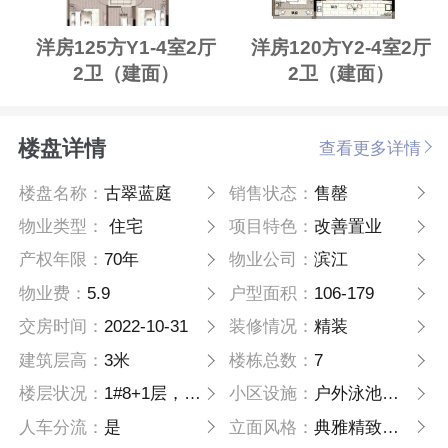
洋房125方Y1-4室2厅
洋房120方Y2-4室2厅
2卫（建面）
2卫（建面）
楼盘详情
查看更多详情
楼盘名称：
古翠蓝庭
销售状态：
售罄
物业类型：
住宅
项目特色：
改善置业
产权年限：
70年
物业公司：
滨江
物业费：
5.9
户型面积：
106-179
交房时间：
2022-10-31
装修情况：
精装
建筑层高：
3米
楼栋总数：
7
楼层状况：
1#8+1层，2、3#11层，4#12层，6#24层，5、7#25层
小区设施：
户外泳池健身，儿童乐园
人车分流：
是
立面风格：
典雅精致的现代化风格