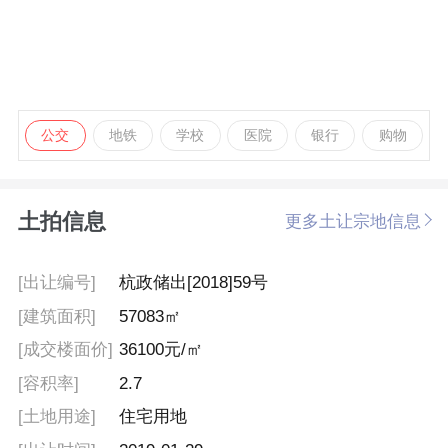
公交
地铁
学校
医院
银行
购物
土拍信息
更多土让宗地信息
[出让编号]
杭政储出[2018]59号
[建筑面积]
57083㎡
[成交楼面价]
36100元/㎡
[容积率]
2.7
[土地用途]
住宅用地