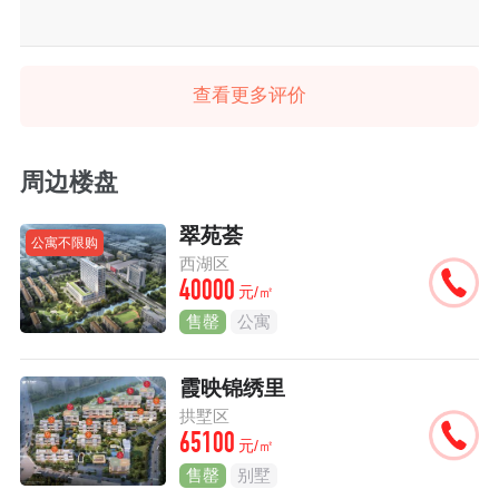
查看更多评价
周边楼盘
翠苑荟
公寓不限购
西湖区
40000
元/㎡
售罄
公寓
霞映锦绣里
拱墅区
65100
元/㎡
售罄
别墅