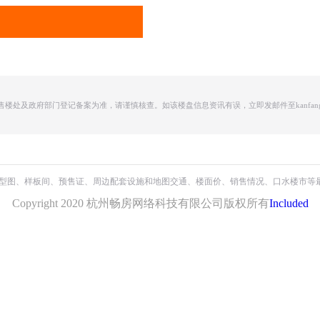
及政府部门登记备案为准，请谨慎核查。如该楼盘信息资讯有误，立即发邮件至kanfang66
保利・天奕
揽晴轩
金成滨玺云著邸
户型图、样板间、预售证、周边配套设施和地图交通、楼面价、销售情况、口水楼市等
绿城・宸岸栖月
绿城保利交控・桂月云翠园
绿城晓月和风公寓
Copyright 2020 杭州畅房网络科技有限公司版权所有
Included
绿城・宸岸新月
滨江揽潮誉道
高润云杉郡
久映颂月府
绿城宇诚・丽澜轩
荣盛江荣府
潮语映月轩
紫棠园
绿城・咏湖庐
兴耀・沐云川
滨江兴耀・湖翠里
滨江宝龙城市广场
翡翠锦和府
绿城春江潮鸣
滨江建杭观晖美寓