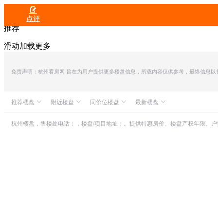

点评
推荐
滑动加载更多
免责声明：杭州看房网 旨在为用户提供更多楼盘信息，所载内容仅供参考，最终信息以售楼处
推荐楼盘
附近楼盘
同价位楼盘
最新楼盘
众安IOC潮悦公馆
万科朗拾滨屿
滨江奥印潮观府
滨润锦翠城
中融蓝城CoC理想城
世茂同人山庄
杭州楼盘，售楼处电话：，楼盘/项目地址：。提供特惠房价、楼盘产权年限、
朗诗溪涧雅庐
花样年浦乐项目
伟星滨望
山水颐萃别院
恒大城市之光
万科朗拾滨屿
绿城・湖栖云庐
绿城卓越傲旋城
方远金地椿实・江映云邸
滨运映翠湾
铂金名筑
凯德・Z高府
滨杭滨纷城
中南白马湖壹号
云山院子
绿城汀岸印月
滨汇之都
绿城晓月和风公寓
保亿・云隐星润府