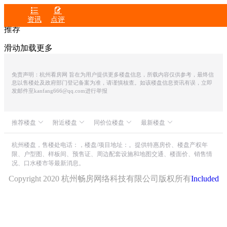


资讯
点评
推荐
滑动加载更多
免责声明：杭州看房网 旨在为用户提供更多楼盘信息，所载内容仅供参考，最终信
息以售楼处及政府部门登记备案为准，请谨慎核查。如该楼盘信息资讯有误，立即
发邮件至kanfang666@qq.com进行举报
推荐楼盘
附近楼盘
同价位楼盘
最新楼盘
众安IOC潮悦公馆
上坤山语四季
缤曜金汇府
滨润锦翠城
中融蓝城CoC理想城
世茂同人山庄
杭州楼盘，售楼处电话：，楼盘/项目地址：。提供特惠房价、楼盘产权年
限、户型图、样板间、预售证、周边配套设施和地图交通、楼面价、销售情
朗诗溪涧雅庐
众安理想湾
湖颂丹青府
山水颐萃别院
况、口水楼市等最新消息。
绿城月依星河轩
滨江建杭・听荷芳翠府
绿城・湖栖云庐
东厦东港花苑
城发云锦城
滨运映翠湾
Copyright 2020 杭州畅房网络科技有限公司版权所有
Included
瑞聚商务中心
滨江建杭坤和・绿荷叠翠轩
滨杭滨纷城
中天汀洲印月
西子国际德信・荷禹宸府
绿城汀岸印月
新希望・锦畔云汀府
滨江坤和咏翠芳华轩
保亿・云隐星润府