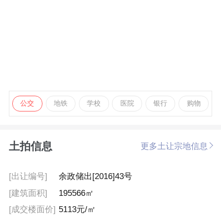
公交
地铁
学校
医院
银行
购物
土拍信息
更多土让宗地信息
[出让编号]
余政储出[2016]43号
[建筑面积]
195566㎡
[成交楼面价]
5113元/㎡