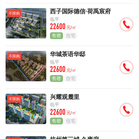
西子国际德信·荷禹宸府
不限购
临平
22600
元/㎡
售罄
住宅
华城茶语华邸
不限购
临平
22600
元/㎡
售罄
住宅
兴耀观麓里
不限购
临平
22600
元/㎡
售罄
住宅