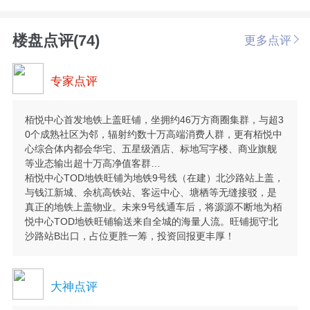
楼盘点评(74)
更多点评
专家点评
栢悦中心首发地铁上盖旺铺，坐拥约46万方商圈集群，与超3
0个成熟社区为邻，辐射约数十万高端消费人群，更有栢悦中
心综合体内都会华宅、五星级酒店、标地写字楼、商业旗舰
等业态输出超十万高净值客群…
栢悦中心TOD地铁旺铺为地铁9号线（在建）北沙路站上盖，
与钱江新城、余杭高铁站、客运中心、塘栖等无缝接驳，是
真正的地铁上盖物业。未来9号线通车后，将源源不断地为栢
悦中心TOD地铁旺铺输送来自全城的海量人流。旺铺扼守北
沙路站B出口，占位更胜一筹，投资回报更丰厚！
大神点评