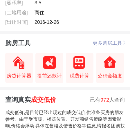
[容积率]
3.5
[土地用途]
商住
[出让时间]
2016-12-26
购房工具
更多购房工具
房贷计算器
提前还款计
税费计算
公积金额度
查询真实
成交低价
已有
972
人查询
成交低价,是目前已经出现过的成交低价,供准备买房的朋友
参考。由于受市场、楼冻位置、开发商错售策略等因素影
响,价格会浮动,具体在售楼及错售价格等信息,请报名团购获