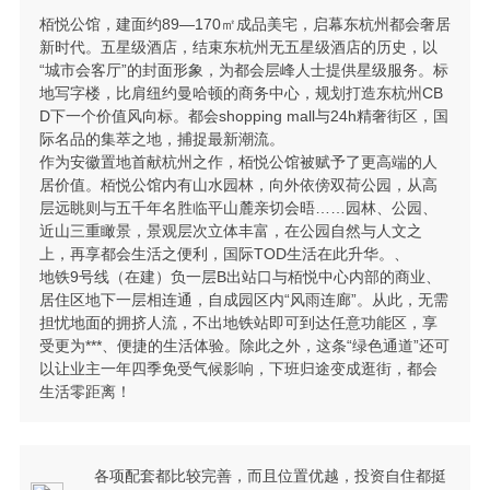
栢悦公馆，建面约89—170㎡成品美宅，启幕东杭州都会奢居
新时代。五星级酒店，结束东杭州无五星级酒店的历史，以
“城市会客厅”的封面形象，为都会层峰人士提供星级服务。标
地写字楼，比肩纽约曼哈顿的商务中心，规划打造东杭州CB
D下一个价值风向标。都会shopping mall与24h精奢街区，国
际名品的集萃之地，捕捉最新潮流。
作为安徽置地首献杭州之作，栢悦公馆被赋予了更高端的人
居价值。栢悦公馆内有山水园林，向外依傍双荷公园，从高
层远眺则与五千年名胜临平山麓亲切会晤……园林、公园、
近山三重瞰景，景观层次立体丰富，在公园自然与人文之
上，再享都会生活之便利，国际TOD生活在此升华。、
地铁9号线（在建）负一层B出站口与栢悦中心内部的商业、
居住区地下一层相连通，自成园区内“风雨连廊”。从此，无需
担忧地面的拥挤人流，不出地铁站即可到达任意功能区，享
受更为***、便捷的生活体验。除此之外，这条“绿色通道”还可
以让业主一年四季免受气候影响，下班归途变成逛街，都会
生活零距离！
各项配套都比较完善，而且位置优越，投资自住都挺