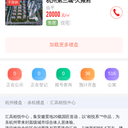
杭州第三城·久雍府
不限购
临平
20000
元/㎡
售罄
住宅
加载更多楼盘
0
0
0
36
516
正在公示
正在登记
摇号查询
预计开盘
公寓
杭州楼盘
余杭楼盘
汇高栢悦中心
汇高栢悦中心，集安徽置地20载国匠造诣，以“栢悦系”**作品，为
东杭州带来封面级城市综合体人居体验。