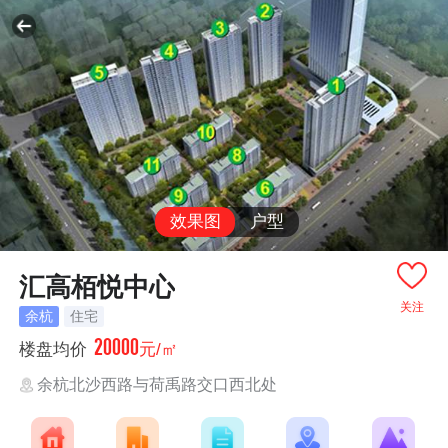
效果图
户型
汇高栢悦中心
关注
余杭
住宅
20000
楼盘均价
元/㎡
余杭北沙西路与荷禹路交口西北处