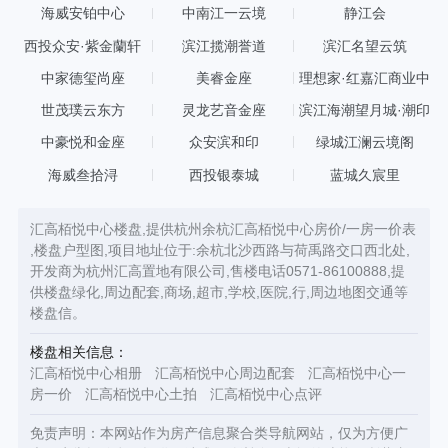
海威安铂中心
中南江一云境
静江会
西投众安·紫金蘭轩
滨江揽潮誉道
滨汇名望云筑
中家德玺尚座
美睿金座
理想家·红嘉汇商业中
心
世茂璞云东方
灵龙艺音金座
滨江海潮望月城·潮印
中豪悦和金座
众安滨和印
绿城江澜云境阁
海威叁拾浔
西投银泰城
蓝城久宸里
汇高栢悦中心楼盘,提供杭州余杭汇高栢悦中心房价/一房一价表
,楼盘户型图,项目地址位于:余杭北沙西路与荷禹路交口西北处,
开发商为杭州汇高置地有限公司,售楼电话0571-86100888,提
供楼盘绿化,周边配套,商场,超市,学校,医院,行,周边地图交通等
楼盘信。
楼盘相关信息：
汇高栢悦中心相册
汇高栢悦中心周边配套
汇高栢悦中心一
房一价
汇高栢悦中心土拍
汇高栢悦中心点评
免责声明：本网站作为房产信息聚合类导航网站，仅为方便广