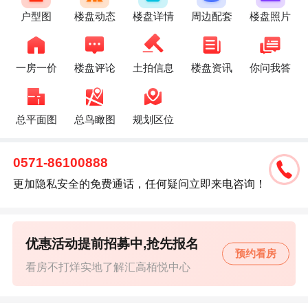
户型图
楼盘动态
楼盘详情
周边配套
楼盘照片
一房一价
楼盘评论
土拍信息
楼盘资讯
你问我答
总平面图
总鸟瞰图
规划区位
0571-86100888
更加隐私安全的免费通话，任何疑问立即来电咨询！
优惠活动提前招募中,抢先报名
预约看房
看房不打烊实地了解汇高栢悦中心