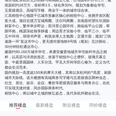
项目地处余杭区北沙西路与荷禹路交汇处，占地面积约5.6万方，建
筑面积约28万方，容积率3.5，绿化率30%。规划为集都会华宅、
五星级酒店、高端写字楼、商业于一体的城市综合体。
汇高栢悦中心领踞千亿城市形象区轴心的栢悦中心，坐拥开发区配
套大成。项目近揽万宝城商圈、沃尔玛商圈，东南面对望玖玖国际
财富中心，繁华举步即达；双河景公园环伺，南临临平山公园，翠
荫环抱，桃源深处独享静谧；周边育才实验小学、临平三小、临平
五中环伺，琅琅书声里，构筑浓厚人文氛围；交通方面，规划“三快
速路一环”直达市中心，更无缝对接地铁9号线（规划）北沙路站，
30分钟轻松通达市心。
建面约90-160方城市华宅，承袭安徽置地城市华宅标杆作品之精
粹，以高层与洋房的形态，坐落于栢悦中心之襟怀。玻璃天幕立
面、中庭景观园林、人车分流、罕见大开间等匠心修为，定义当代
都会生活范本。
园内规划一高度超150米的摩天大楼，其将以东杭州的**高度，刷新
城市天际线。该大楼拥有高端商务写字楼与五星级酒店两种业态，
社交、居住、娱乐、会议、餐饮等星级酒店服务与商务办公，在此
可实现无缝对接，同步国际商务时代。
栢悦中心，将以城中之城的恢弘姿态，迭代东杭州都会生活。
推荐楼盘
最新楼盘
附近楼盘
同价楼盘