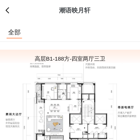
潮语映月轩
全部
高层B1-188方-四室两厅三卫