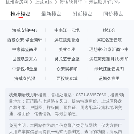
杭州看房网
上城区区
潮语映月轩
潮语映月轩户型
推荐楼盘
最新楼盘
附近楼盘
同价楼盘
海威安铂中心
中南江一云境
静江会
西投众安·紫金蘭轩
滨江揽潮誉道
滨汇名望云筑
中家德玺尚座
美睿金座
理想家·红嘉汇商业中
心
世茂璞云东方
灵龙艺音金座
滨江海潮望月城·潮印
中豪悦和金座
众安滨和印
绿城江澜云境阁
海威叁拾浔
西投银泰城
蓝城久宸里
杭州潮语映月轩
楼盘，售楼处电话：0571-88957666，楼盘/项
目地址：正谊路与七普路交叉口。提供特惠房价、上城区楼盘
产权年限、户型图、样板间、预售证、周边配套设施和地图交
通、楼面价、销售情况、等最新消息。
免责声明：本网站作为房产信息聚合类导航网站，仅为方便广
大用户掌握信息而提供一站式无偿浏览、查阅的功能，所载内