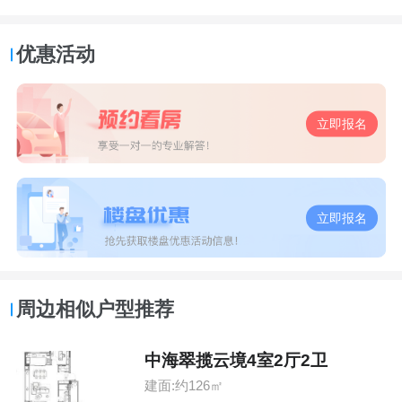
优惠活动
立即报名
立即报名
周边相似户型推荐
中海翠揽云境4室2厅2卫
建面:约126㎡