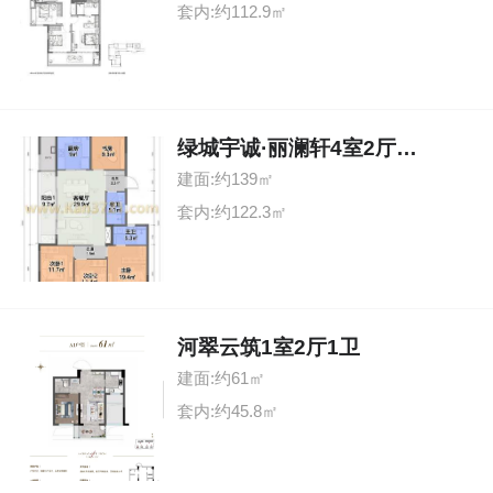
套内:约112.9㎡
绿城宇诚·丽澜轩4室2厅2卫
建面:约139㎡
套内:约122.3㎡
河翠云筑1室2厅1卫
建面:约61㎡
套内:约45.8㎡