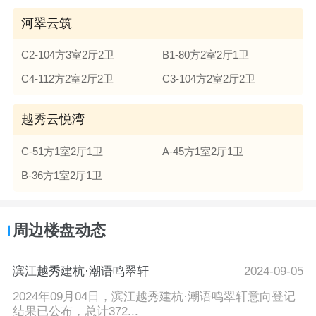
河翠云筑
C2-104方3室2厅2卫
B1-80方2室2厅1卫
C4-112方2室2厅2卫
C3-104方2室2厅2卫
越秀云悦湾
C-51方1室2厅1卫
A-45方1室2厅1卫
B-36方1室2厅1卫
周边楼盘动态
滨江越秀建杭·潮语鸣翠轩
2024-09-05
2024年09月04日，滨江越秀建杭·潮语鸣翠轩意向登记
结果已公布，总计372...