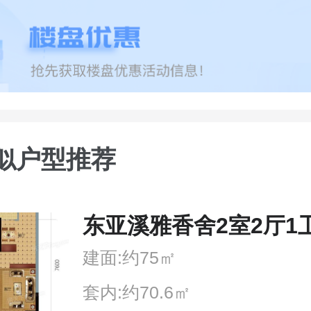
似户型推荐
东亚溪雅香舍2室2厅1
建面:约75㎡
套内:约70.6㎡