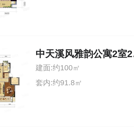
中天
建面:约100㎡
套内:约91.8㎡