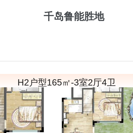
千岛鲁能胜地
H2户型165㎡-3室2厅4卫