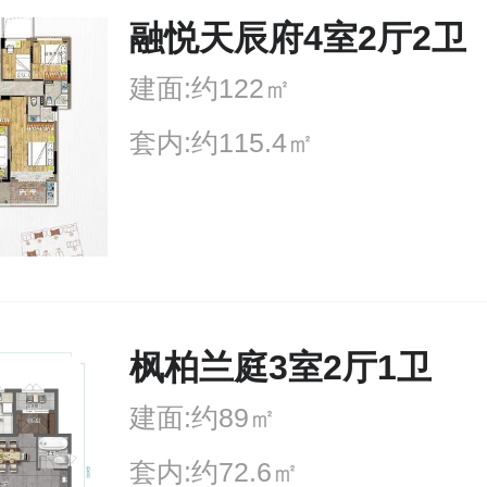
融悦天辰府4室2厅2卫
建面:约122㎡
套内:约115.4㎡
枫柏兰庭3室2厅1卫
建面:约89㎡
套内:约72.6㎡