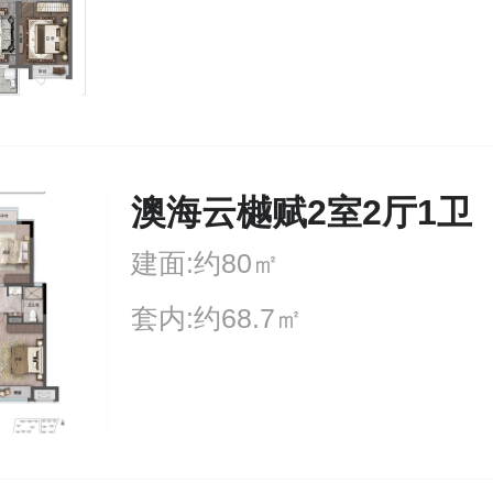
澳海云樾赋2室2厅1卫
建面:约80㎡
套内:约68.7㎡