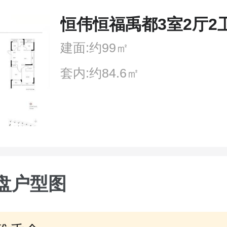
恒伟恒福禹都3室2厅2
建面:约99㎡
套内:约84.6㎡
盘户型图