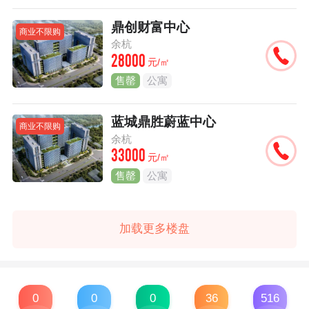
鼎创财富中心
商业不限购
余杭
28000
元/㎡
售罄
公寓
蓝城鼎胜蔚蓝中心
商业不限购
余杭
33000
元/㎡
售罄
公寓
加载更多楼盘
0
0
0
36
516