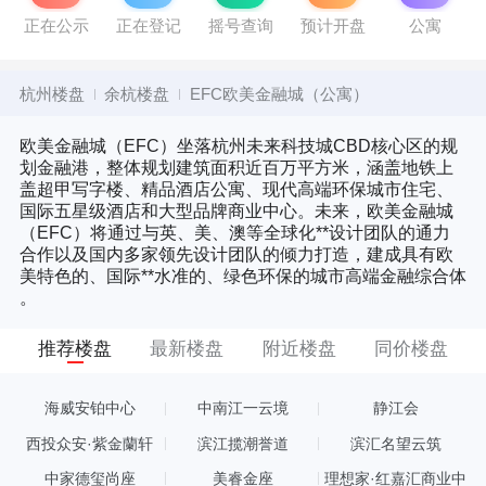
正在公示
正在登记
摇号查询
预计开盘
公寓
杭州楼盘
余杭楼盘
EFC欧美金融城（公寓）
欧美金融城（EFC）坐落杭州未来科技城CBD核心区的规
划金融港，整体规划建筑面积近百万平方米，涵盖地铁上
盖超甲写字楼、精品酒店公寓、现代高端环保城市住宅、
国际五星级酒店和大型品牌商业中心。未来，欧美金融城
（EFC）将通过与英、美、澳等全球化**设计团队的通力
合作以及国内多家领先设计团队的倾力打造，建成具有欧
美特色的、国际**水准的、绿色环保的城市高端金融综合体
。
推荐楼盘
最新楼盘
附近楼盘
同价楼盘
海威安铂中心
中南江一云境
静江会
西投众安·紫金蘭轩
滨江揽潮誉道
滨汇名望云筑
中家德玺尚座
美睿金座
理想家·红嘉汇商业中