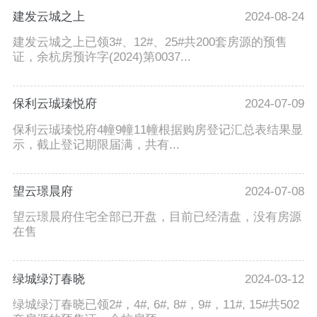
建发云城之上
2024-08-24
建发云城之上已领3#、12#、25#共200套房源的预售
证，余杭房预许字(2024)第0037...
保利云珹瑧悦府
2024-07-09
保利云珹瑧悦府4幢9幢11幢根据购房登记汇总表结果显
示，截止登记期限届满，共有...
望云璟晨府
2024-07-08
望云璟晨府住宅全部已开盘，目前已经清盘，没有房源
在售
绿城绿汀春晓
2024-03-12
绿城绿汀春晓已领2#，4#, 6#, 8#，9#，11#, 15#共502