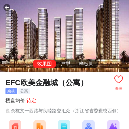
效果图
户型
样板间
EFC欧美金融城（公寓）
关注
余杭
公寓
楼盘均价
待定
余杭文一西路与良睦路交汇处（浙江省省委党校西侧）