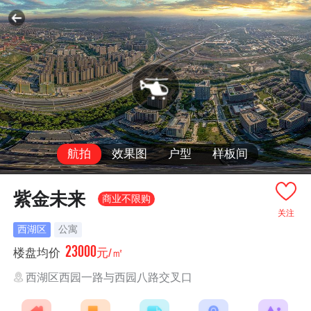
航拍
效果图
户型
样板间
紫金未来
商业不限购
关注
西湖区
公寓
23000
楼盘均价
元/㎡
西湖区西园一路与西园八路交叉口