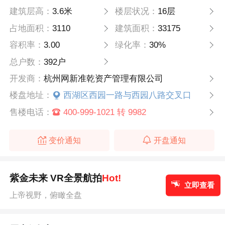
建筑层高：
3.6米
楼层状况：
16层
占地面积：
3110
建筑面积：
33175
容积率：
3.00
绿化率：
30%
总户数：
392户
开发商：
杭州网新准乾资产管理有限公司
楼盘地址：
西湖区西园一路与西园八路交叉口
售楼电话：
400-999-1021 转 9982
变价通知
开盘通知
紫金未来 VR全景航拍
Hot!
立即查看
上帝视野，俯瞰全盘