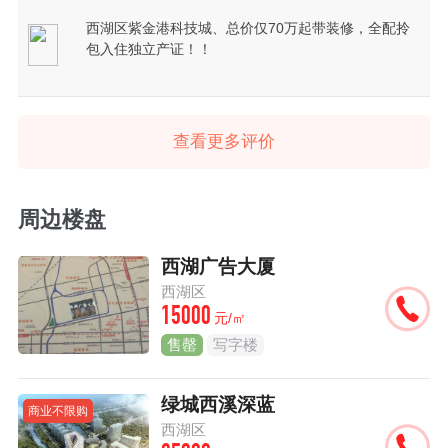
西湖区紫金港科技城、总价仅70万起带装修，全配拎
包入住独立产证！！
查看更多评价
周边楼盘
西湖广告大厦
西湖区
15000
元/㎡
售罄
写字楼
绿城西溪深蓝
商业不限购
西湖区