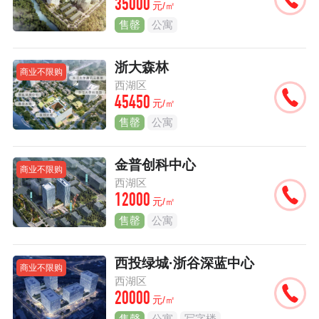
35000
元/㎡
售罄
公寓
浙大森林
商业不限购
西湖区
45450
元/㎡
售罄
公寓
金普创科中心
商业不限购
西湖区
12000
元/㎡
售罄
公寓
西投绿城·浙谷深蓝中心
商业不限购
西湖区
20000
元/㎡
售罄
公寓
写字楼