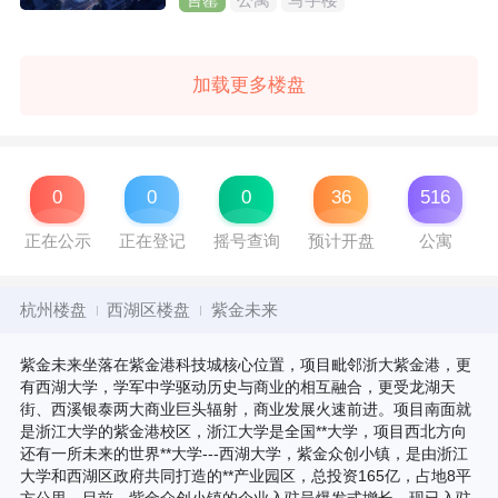
加载更多楼盘
0
0
0
36
516
正在公示
正在登记
摇号查询
预计开盘
公寓
杭州楼盘
西湖区楼盘
紫金未来
紫金未来坐落在紫金港科技城核心位置，项目毗邻浙大紫金港，更
有西湖大学，学军中学驱动历史与商业的相互融合，更受龙湖天
街、西溪银泰两大商业巨头辐射，商业发展火速前进。项目南面就
是浙江大学的紫金港校区，浙江大学是全国**大学，项目西北方向
还有一所未来的世界**大学---西湖大学，紫金众创小镇，是由浙江
大学和西湖区政府共同打造的**产业园区，总投资165亿，占地8平
方公里，目前，紫金众创小镇的企业入驻呈爆发式增长，现已入驻