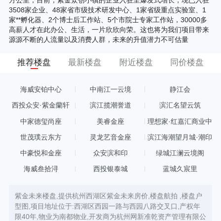
3508家企业、48家省市级技术研发中心、1家省级重点实验室、1
家**孵化器、2个博士后工作站、5个市院士专家工作站，30000多
高薪人才在此办公、生活，一片欣欣向荣。这也将为我们项目带来
源源不断的人流量以及消费人群，未来的升值潜力不可估量
推荐楼盘
最新楼盘
附近楼盘
同价楼盘
海威安铂中心
中南江一云境
静江会
西投众安·紫金蘭轩
滨江揽潮誉道
滨汇名望云筑
中家德玺尚座
美睿金座
理想家·红嘉汇商业中
心
世茂璞云东方
灵龙艺音金座
滨江海潮望月城·潮印
中豪悦和金座
众安滨和印
绿城江澜云境阁
海威叁拾浔
西投银泰城
蓝城久宸里
紫金未来楼盘,提供杭州西湖区紫金未来房价,楼盘航拍 ,楼盘户
型图,项目地址位于:西湖区西园一路与西园八路交叉口,产权年
限40年,物业为南都物业,开发商为杭州网新准乾资产管理有限公