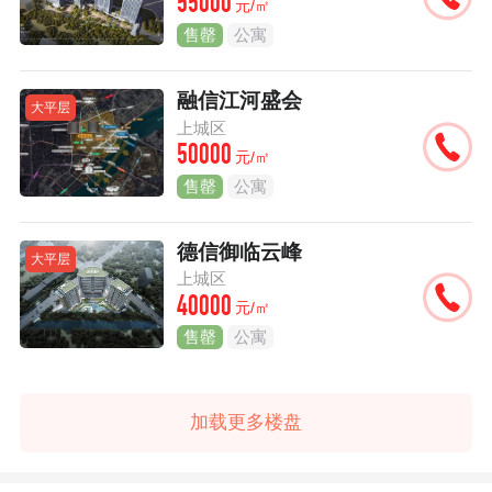
55000
元/㎡
售罄
公寓
融信江河盛会
大平层
上城区
50000
元/㎡
售罄
公寓
德信御临云峰
大平层
上城区
40000
元/㎡
售罄
公寓
加载更多楼盘