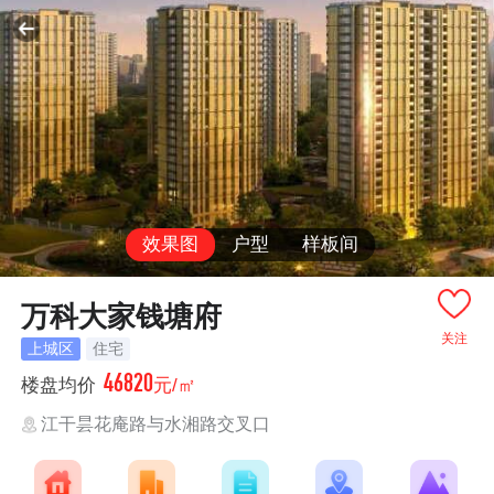
效果图
户型
样板间
万科大家钱塘府
关注
上城区
住宅
46820
楼盘均价
元/㎡
江干昙花庵路与水湘路交叉口