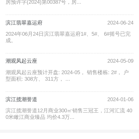
房预许字(2024)第00387号，房...
滨江翡翠嘉运府
2024-06-24
2024年06月24日滨江翡翠嘉运府1#、5#、 6#摇号已完
成。
潮观凤起云座
2024-05-09
潮观凤起云座预计开盘: 2024-05， 销售楼栋: 2#， 户
型面积: 308方、 311方， ...
滨江揽潮誉道
2024-01-06
滨江揽潮誉道12月商业300㎡销售三冠王，江河汇流 40
0米瞰江商业臻品 均价4.3万...