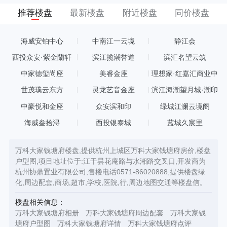
推荐楼盘
最新楼盘
附近楼盘
同价楼盘
海威安铂中心
中南江一云境
静江会
西投众安·紫金蘭轩
滨江揽潮誉道
滨汇名望云筑
中家德玺尚座
美睿金座
理想家·红嘉汇商业中
心
世茂璞云东方
灵龙艺音金座
滨江海潮望月城·潮印
中豪悦和金座
众安滨和印
绿城江澜云境阁
海威叁拾浔
西投银泰城
蓝城久宸里
万科大家钱塘府楼盘,提供杭州上城区万科大家钱塘府房价,楼盘
户型图,项目地址位于:江干昙花庵路与水湘路交叉口,开发商为
杭州协鼎置业有限公司,售楼电话0571-86020888,提供楼盘绿
化,周边配套,商场,超市,学校,医院,行,周边地图交通等楼盘信。
楼盘相关信息：
万科大家钱塘府相册
万科大家钱塘府周边配套
万科大家钱
塘府户型图
万科大家钱塘府详情
万科大家钱塘府点评