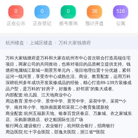
0
0
0
36
516
正在公示
正在登记
摇号查询
预计开盘
公寓
杭州楼盘
上城区楼盘
万科大家钱塘府
万科大家钱塘府是万科和大家在杭州市中心首次联合打造高端住宅
项目，两家公司的共同推动，也将对项目的品质树立提供支持。钱
塘府地属钱江新城一期景芳单元内，项目地理位置十分优越，紧邻
运河一线河景，享受市中心成熟生活、商业、教育配套，运用万科
深耕杭州多年成功开发装修成品的经验，精心打造89-139方装修成
品户型，是万科的“好房子，好服务，好邻居”的集大成者。
内部配套:幼儿园、江天地商业中心
周边教育:景华小学、景华中学、景芳中学、采荷中学、采荷**小
学、南肖埠小学、地块南面紧邻采荷二小教育集团新校
商业配套:杭州五福新天地、银泰百货庆春店、万象城、衣之家城东
店、乐购新塘路店、砂之船国际生活广场
银行网点:建设银行，农业银行，杭州联合银行，招商银行
周边医院:红十字会医院，邵逸夫医院，浙江省**医院