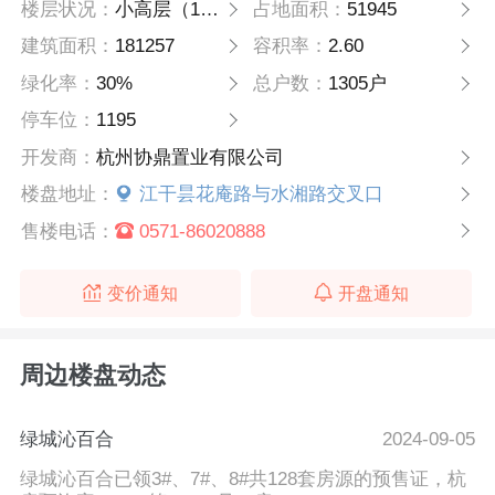
楼层状况：
小高层（16层），主力户型为约90方和135方；90户型，2+1户型，南北通透，功能完善，舒适度高。
占地面积：
51945
建筑面积：
181257
容积率：
2.60
绿化率：
30%
总户数：
1305户
停车位：
1195
开发商：
杭州协鼎置业有限公司
楼盘地址：
江干昙花庵路与水湘路交叉口
售楼电话：
0571-86020888
变价通知
开盘通知
周边楼盘动态
绿城沁百合
2024-09-05
绿城沁百合已领3#、7#、8#共128套房源的预售证，杭