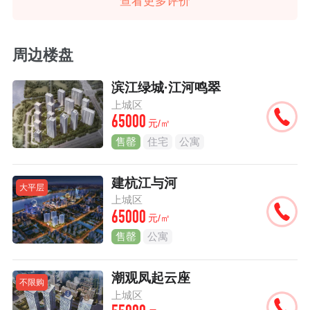
查看更多评价
周边楼盘
滨江绿城·江河鸣翠
上城区
65000
元/㎡
售罄
住宅
公寓
建杭江与河
大平层
上城区
65000
元/㎡
售罄
公寓
潮观凤起云座
不限购
上城区