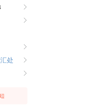
8
交汇处
知