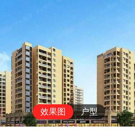
效果图
户型