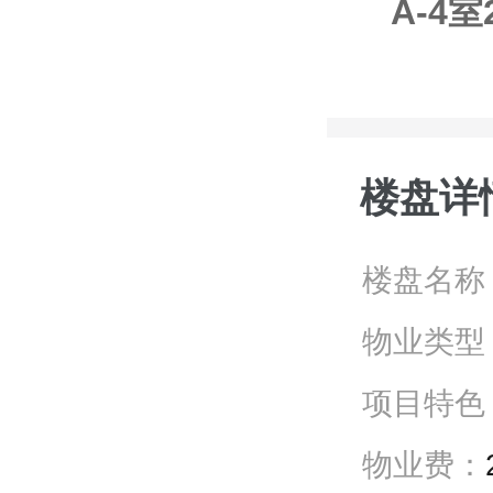
A-4室
楼盘详
楼盘名称
物业类型
项目特色
物业费：