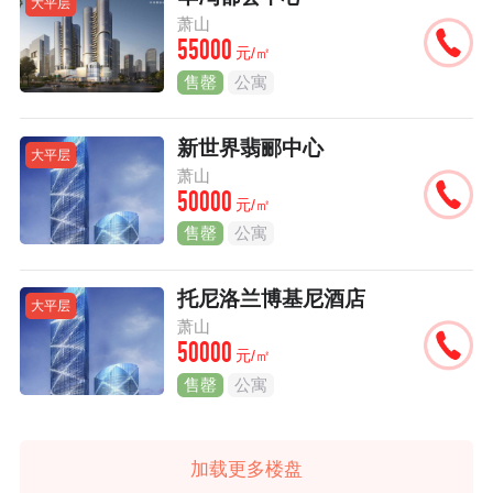
大平层
萧山
55000
元/㎡
售罄
公寓
新世界翡郦中心
大平层
萧山
50000
元/㎡
售罄
公寓
托尼洛兰博基尼酒店
大平层
萧山
50000
元/㎡
售罄
公寓
加载更多楼盘