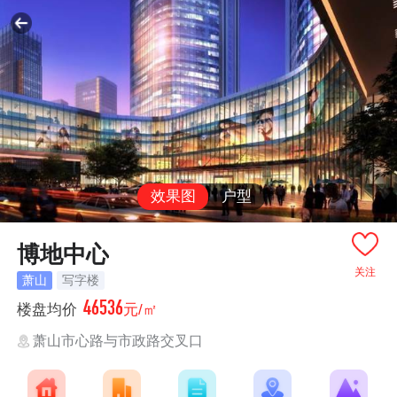
效果图
户型
博地中心
关注
萧山
写字楼
46536
楼盘均价
元/㎡
萧山市心路与市政路交叉口