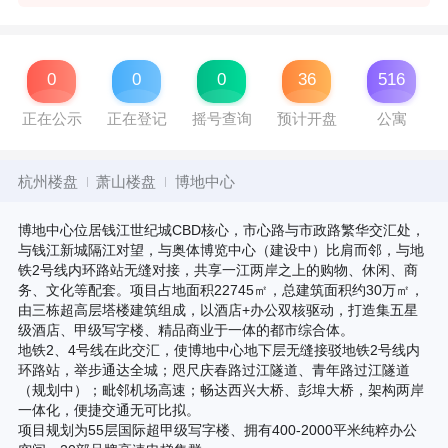
0
0
0
36
516
正在公示
正在登记
摇号查询
预计开盘
公寓
杭州楼盘
萧山楼盘
博地中心
博地中心位居钱江世纪城CBD核心，市心路与市政路繁华交汇处，
与钱江新城隔江对望，与奥体博览中心（建设中）比肩而邻，与地
铁2号线内环路站无缝对接，共享一江两岸之上的购物、休闲、商
务、文化等配套。项目占地面积22745㎡，总建筑面积约30万㎡，
由三栋超高层塔楼建筑组成，以酒店+办公双核驱动，打造集五星
级酒店、甲级写字楼、精品商业于一体的都市综合体。
地铁2、4号线在此交汇，使博地中心地下层无缝接驳地铁2号线内
环路站，举步通达全城；咫尺庆春路过江隧道、青年路过江隧道
（规划中）；毗邻机场高速；畅达西兴大桥、彭埠大桥，架构两岸
一体化，便捷交通无可比拟。
项目规划为55层国际超甲级写字楼、拥有400-2000平米纯粹办公