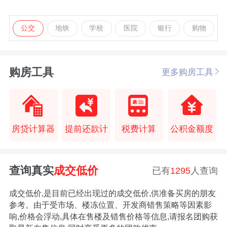
公交
地铁
学校
医院
银行
购物
购房工具
更多购房工具
房贷计算器
提前还款计
税费计算
公积金额度
查询真实
成交低价
已有
1295
人查询
成交低价,是目前已经出现过的成交低价,供准备买房的朋友
参考。由于受市场、楼冻位置、开发商错售策略等因素影
响,价格会浮动,具体在售楼及错售价格等信息,请报名团购获