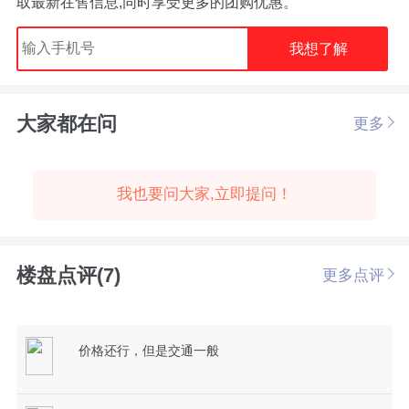
取最新在售信息,同时享受更多的团购优惠。
我想了解
大家都在问
更多
我也要问大家,立即提问！
楼盘点评(7)
更多点评
价格还行，但是交通一般