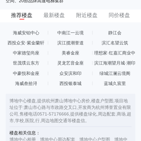
空间、20部品牌高速电梯集群
推荐楼盘
最新楼盘
附近楼盘
同价楼盘
海威安铂中心
中南江一云境
静江会
西投众安·紫金蘭轩
滨江揽潮誉道
滨汇名望云筑
中家德玺尚座
美睿金座
理想家·红嘉汇商业中
心
世茂璞云东方
灵龙艺音金座
滨江海潮望月城·潮印
中豪悦和金座
众安滨和印
绿城江澜云境阁
海威叁拾浔
西投银泰城
蓝城久宸里
博地中心楼盘,提供杭州萧山博地中心房价,楼盘户型图,项目地
址位于:萧山市心路与市政路交叉口,开发商为杭州博誉置业有限
公司,售楼电话0571-57176666,提供楼盘绿化,周边配套,商场,超
市,学校,医院,行,周边地图交通等楼盘信。
楼盘相关信息：
博地中心相册
博地中心周边配套
博地中心户型图
博地中