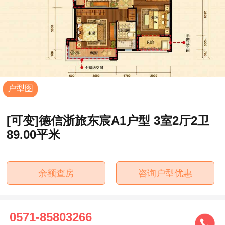
户型图
[可变]德信浙旅东宸A1户型 3室2厅2卫
89.00平米
余额查房
咨询户型优惠
0571-85803266