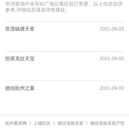
华润置地中央车站广场公寓目前已售罄。以上信息仅供
参考,详细信息请咨询售楼处。
世茂钱塘天誉
2021-09-03
恒祺克拉天玺
2021-09-03
德信杭州之翼
2021-09-03
杭州看房网
上城区区
德信浙旅东宸
德信浙旅东宸户型