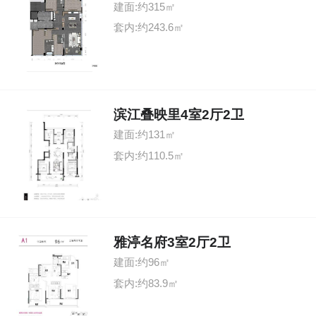
建面:约315㎡
套内:约243.6㎡
滨江叠映里4室2厅2卫
建面:约131㎡
套内:约110.5㎡
雅渟名府3室2厅2卫
建面:约96㎡
套内:约83.9㎡