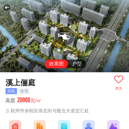
效果图
户型
溪上俪庭
关注
余杭
住宅
20000
高层
元/㎡
杭州市余杭区崇北街与瓶仓大道交汇处