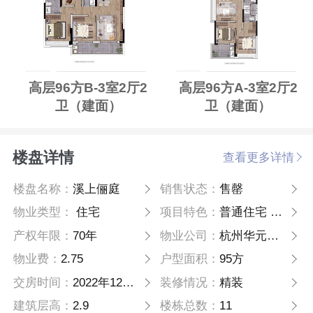
高层96方B-3室2厅2
高层96方A-3室2厅2
卫（建面）
卫（建面）
楼盘详情
查看更多详情
楼盘名称：
溪上俪庭
销售状态：
售罄
物业类型：
住宅
项目特色：
普通住宅 毛坯 品牌地产
产权年限：
70年
物业公司：
杭州华元物业管理有限公司
物业费：
2.75
户型面积：
95方
交房时间：
2022年12月31日
装修情况：
精装
建筑层高：
2.9
楼栋总数：
11