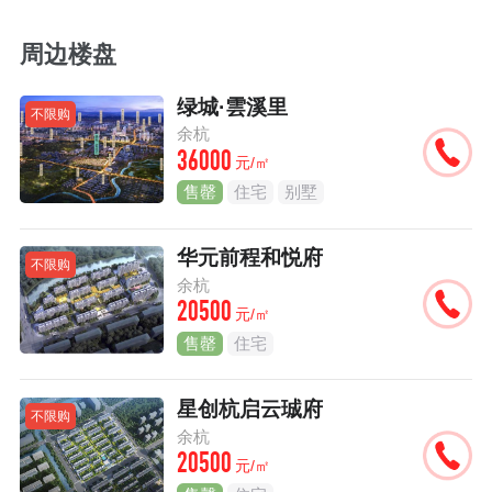
周边楼盘
绿城·雲溪里
不限购
余杭
36000
元/㎡
售罄
住宅
别墅
华元前程和悦府
不限购
余杭
20500
元/㎡
售罄
住宅
星创杭启云珹府
不限购
余杭
20500
元/㎡