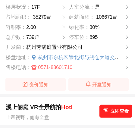
楼层状况：
17F
人车分流：
是
占地面积：
35279㎡
建筑面积：
106671㎡
容积率：
2.00
绿化率：
30%
总户数：
739户
停车位：
895
开发商：
杭州芳满庭置业有限公司
楼盘地址：
杭州市余杭区崇北街与瓶仓大道交汇处
售楼电话：
0571-88601710
变价通知
开盘通知
溪上俪庭 VR全景航拍
Hot!
立即查看
上帝视野，俯瞰全盘