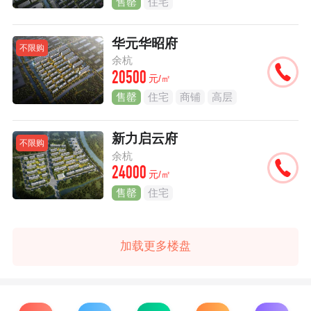
售罄
住宅
华元华昭府
不限购
余杭
20500
元/㎡
售罄
住宅
商铺
高层
新力启云府
不限购
余杭
24000
元/㎡
售罄
住宅
加载更多楼盘