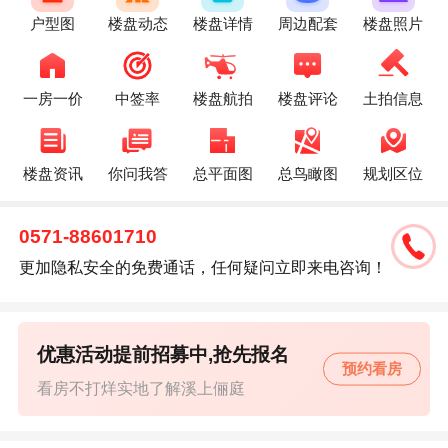
户型图
楼盘动态
楼盘详情
周边配套
楼盘照片
一房一价
中签率
楼盘航拍
楼盘评论
土拍信息
楼盘资讯
你问我答
总平面图
总鸟瞰图
规划区位
0571-88601710
更加隐私安全的免费通话，任何疑问立即来电咨询！
优惠活动提前招募中,抢先报名
预约看房
看房不打烊实地了解溪上俪庭