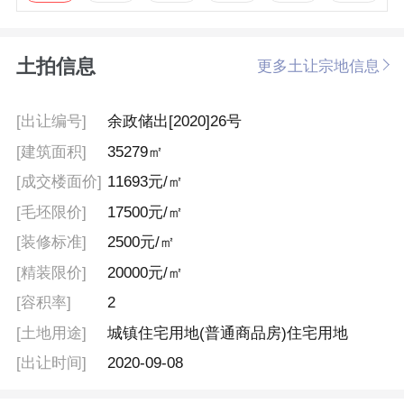
土拍信息
更多土让宗地信息
[出让编号]
余政储出[2020]26号
[建筑面积]
35279㎡
[成交楼面价]
11693元/㎡
[毛坯限价]
17500元/㎡
[装修标准]
2500元/㎡
[精装限价]
20000元/㎡
[容积率]
2
[土地用途]
城镇住宅用地(普通商品房)住宅用地
[出让时间]
2020-09-08