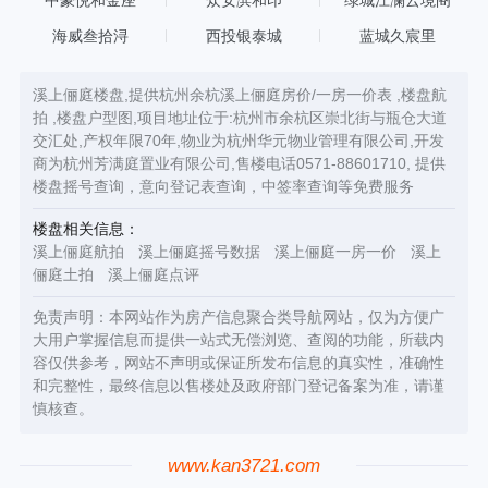
中豪悦和金座
众安滨和印
绿城江澜云境阁
海威叁拾浔
西投银泰城
蓝城久宸里
溪上俪庭楼盘,提供杭州余杭溪上俪庭房价/一房一价表 ,楼盘航
拍 ,楼盘户型图,项目地址位于:杭州市余杭区崇北街与瓶仓大道
交汇处,产权年限70年,物业为杭州华元物业管理有限公司,开发
商为杭州芳满庭置业有限公司,售楼电话0571-88601710, 提供
楼盘摇号查询，意向登记表查询，中签率查询等免费服务
楼盘相关信息：
溪上俪庭航拍
溪上俪庭摇号数据
溪上俪庭一房一价
溪上
俪庭土拍
溪上俪庭点评
免责声明：本网站作为房产信息聚合类导航网站，仅为方便广
大用户掌握信息而提供一站式无偿浏览、查阅的功能，所载内
容仅供参考，网站不声明或保证所发布信息的真实性，准确性
和完整性，最终信息以售楼处及政府部门登记备案为准，请谨
慎核查。
www.kan3721.com