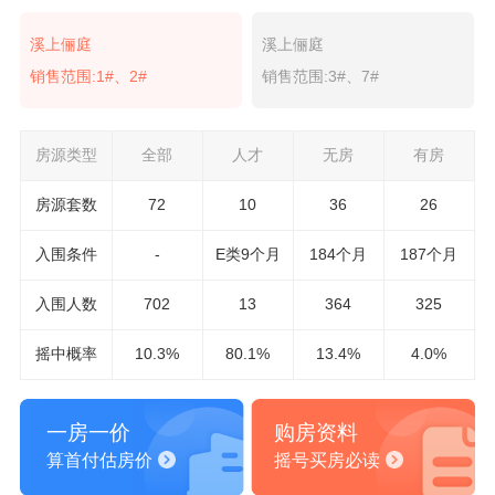
溪上俪庭
溪上俪庭
销售范围:1#、2#
销售范围:3#、7#
房源类型
全部
人才
无房
有房
房源套数
72
10
36
26
入围条件
-
E类9个月
184个月
187个月
入围
人数
702
13
364
325
摇中概率
10.3%
80.1%
13.4%
4.0%
一房一价
购房资料
算首付估房价
摇号买房必读