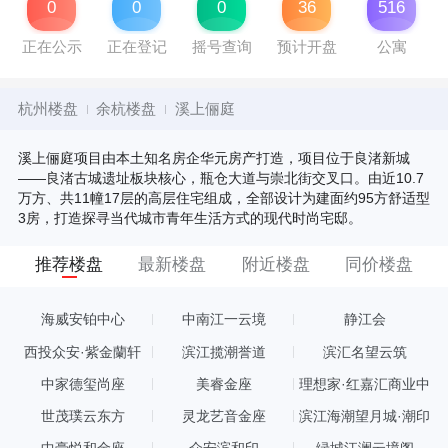
0
0
0
36
516
正在公示
正在登记
摇号查询
预计开盘
公寓
杭州楼盘
余杭楼盘
溪上俪庭
溪上俪庭项目由本土知名房企华元房产打造，项目位于良渚新城
——良渚古城遗址板块核心，瓶仓大道与崇北街交叉口。由近10.7
万方、共11幢17层的高层住宅组成，全部设计为建面约95方舒适型
3房，打造探寻当代城市青年生活方式的现代时尚宅邸。
推荐楼盘
最新楼盘
附近楼盘
同价楼盘
海威安铂中心
中南江一云境
静江会
西投众安·紫金蘭轩
滨江揽潮誉道
滨汇名望云筑
中家德玺尚座
美睿金座
理想家·红嘉汇商业中
心
世茂璞云东方
灵龙艺音金座
滨江海潮望月城·潮印