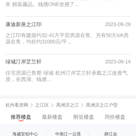
米 精装藏品。钱塘ONE坐拥了...
康迪新座之江印
2023-09-29
之江印有建面约32-41方平层房源在售、另有50方loft房
源在售，均价约31000元/平...
绿城汀岸芷兰轩
2023-09-14
住宅房源已售罄 绿城·杭州汀岸芷兰轩承载之江改善气
质，在西湖、钱塘...
杭州看房网
之江区
禹洲滨之江
禹洲滨之江户型
推荐楼盘
最新楼盘
附近楼盘
同价楼盘
海威安铂中心
中南江一云境
静江会