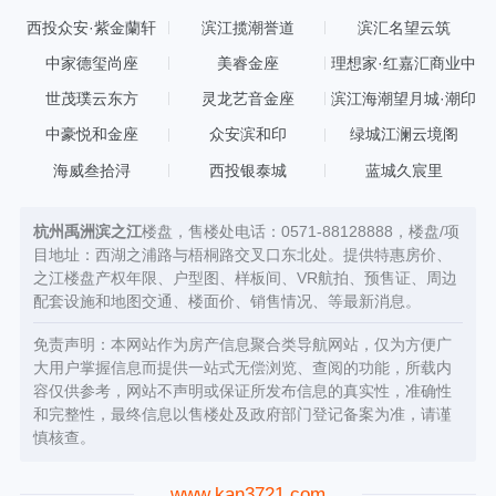
西投众安·紫金蘭轩
滨江揽潮誉道
滨汇名望云筑
中家德玺尚座
美睿金座
理想家·红嘉汇商业中
心
世茂璞云东方
灵龙艺音金座
滨江海潮望月城·潮印
中豪悦和金座
众安滨和印
绿城江澜云境阁
海威叁拾浔
西投银泰城
蓝城久宸里
杭州禹洲滨之江
楼盘，售楼处电话：0571-88128888，楼盘/项
目地址：西湖之浦路与梧桐路交叉口东北处。提供特惠房价、
之江楼盘产权年限、户型图、样板间、VR航拍、预售证、周边
配套设施和地图交通、楼面价、销售情况、等最新消息。
免责声明：本网站作为房产信息聚合类导航网站，仅为方便广
大用户掌握信息而提供一站式无偿浏览、查阅的功能，所载内
容仅供参考，网站不声明或保证所发布信息的真实性，准确性
和完整性，最终信息以售楼处及政府部门登记备案为准，请谨
慎核查。
www.kan3721.com