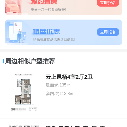
立即报名
立即报名
周边相似户型推荐
云上凤栖4室2厅2卫
建面:约135㎡
套内:约112.8㎡