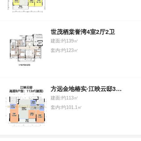
世茂栖棠誉湾4室2厅2卫
建面:约139㎡
套内:约123㎡
方远金地椿实·江映云邸3室2厅2卫
建面:约113㎡
套内:约101.1㎡