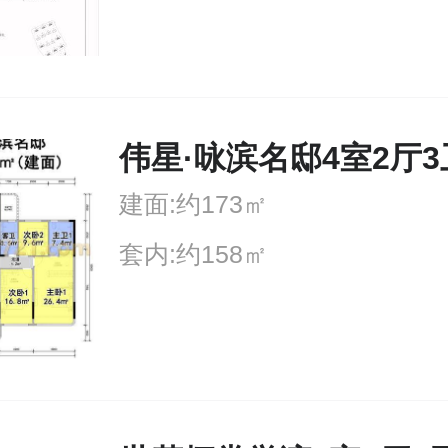
伟星·咏滨名邸4室2厅3
建面:约173㎡
套内:约158㎡