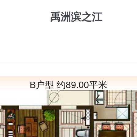
禹洲滨之江
B户型 约89.00平米