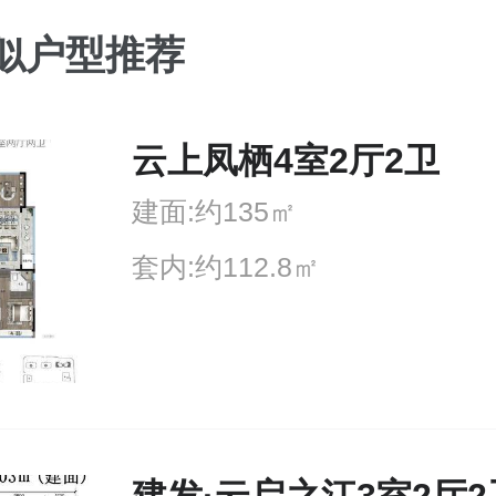
似户型推荐
云上凤栖4室2厅2卫
建面:约135㎡
套内:约112.8㎡
建发·云启之江3室2厅2