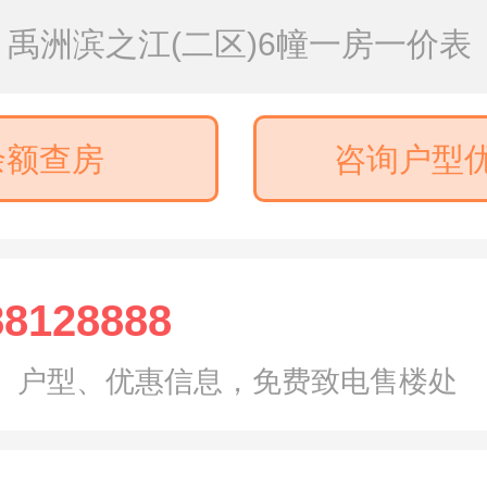
禹洲滨之江(二区)6幢一房一价表
余额查房
咨询户型
88128888
、户型、优惠信息，免费致电售楼处