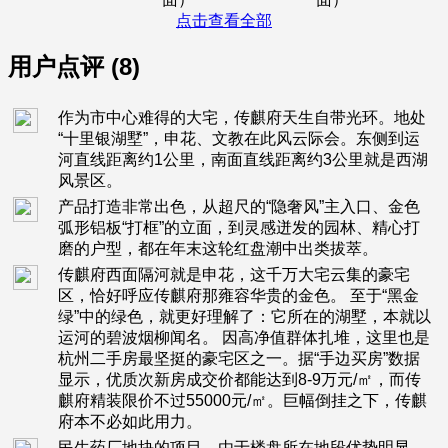
点击查看全部
用户点评 (8)
作为市中心难得的大宅，传麒府天生自带光环。地处
“十里银湖墅”，申花、文教在此风云际会。东侧到运
河直线距离约1公里，南面直线距离约3公里就是西湖
风景区。
产品打造非常出色，从超尺的“隐奢风”主入口、金色
弧形铝板“打框”的立面，到灵感迸发的园林、精心打
磨的户型，都在年末这轮红盘潮中出类拔萃。
传麒府西面隔河就是申花，这千万大宅云集的豪宅
区，恰好呼应传麒府那雍容华贵的金色。 至于“黑金
绿”中的绿色，就更好理解了：它所在的湖墅，本就以
运河的碧波烟柳闻名。 因高净值群体扎堆，这里也是
杭州二手房最坚挺的豪宅区之一。据“手边买房”数据
显示，优质次新房成交价都能达到8-9万元/㎡，而传
麒府精装限价不过55000元/㎡。巨幅倒挂之下，传麒
府本不必如此用力。
民生药厂地块的项目。由于楼盘所在地段优势明显，