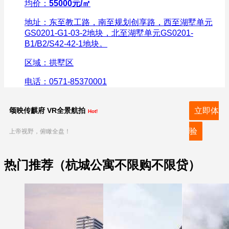
均价：
55000元/㎡
地址：东至教工路，南至规划创享路，西至湖墅单元
GS0201-G1-03-2地块，北至湖墅单元GS0201-
B1/B2/S42-42-1地块。
区域：拱墅区
电话：0571-85370001
颂映传麒府 VR全景航拍
立即体
Hot!
验
上帝视野，俯瞰全盘！
热门推荐（杭城公寓不限购不限贷）