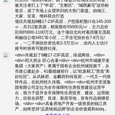
被关注者打上了“申花”、“文教区”、“城西豪宅”这些标
签后，成了市场上众望所归的大热门新盘。由钱江、
大家、安居、维科联合打造
项目共规划8幢17-23F高层，户型面积预计在145-200
㎡，共312套房源，精装限价55000元/㎡，主力总价
区间约800-1100万元。这个项目北向对着庆隆京茂苑
和融信公馆ARC等小区，二手住宅挂价在7-8万元/
㎡，一二手倒挂价差也有2-3万元/㎡，业内人士估计
摇号时很有可能拼社保。
<div>共规划了8幢17-23F高层，排成两排。</div>
<div>四大房企 匠心合著</div> <div>杭州市城建开发
集团（大家房产）隶属于国有企业杭州城投旗下，从
市政公建起步，41载稳健前行，以“杭派精工”营造“美
好社区”。从武林府、金麟府到传宸府，一代又一代情
怀作品，在杭州经久传颂。</div> <div>杭州市安居集
团有限公司定位为全市保障性住房投资建设运营平
台，致力于提升全市保障性住房投资、建设、运营能
力，目前在拱墅、良渚、新昌等地，皆有作品相继登
场。</div> <div>具备房地产开发一级资质的钱江房
产，始终坚持“品质铸就品牌”的企业价值观和&ldq...