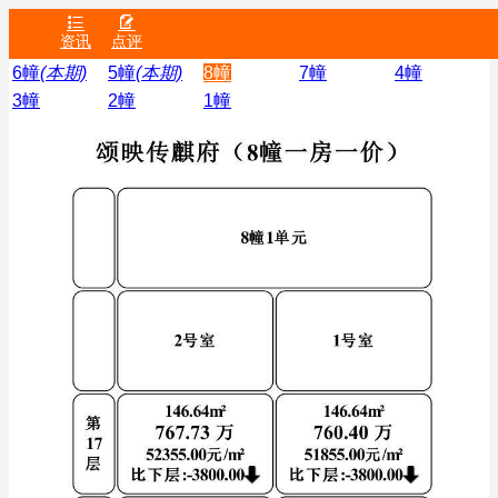


资讯
点评
6幢
(本期)
5幢
(本期)
8幢
7幢
4幢
3幢
2幢
1幢