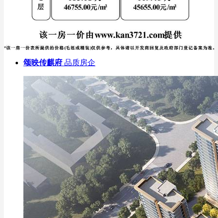
颂映传麒府
品质房企