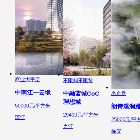
商业大平层
不限购不限贷
中南江一云境
中融蓝城CoC
名企盘
理想城
50000元/平方米
朗诗溪涧
29400元/平方米
滨江
25000元/平
之江
临安