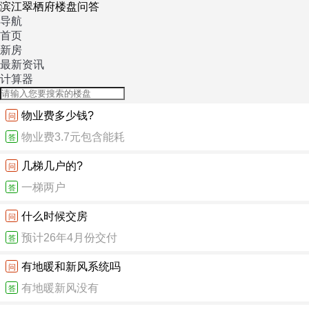
滨江翠栖府楼盘问答
导航
首页
新房
最新资讯
计算器
物业费多少钱?
问
物业费3.7元包含能耗
答
几梯几户的?
问
一梯两户
答
什么时候交房
问
预计26年4月份交付
答
有地暖和新风系统吗
问
有地暖新风没有
答