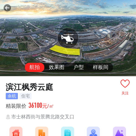
航拍
效果图
户型
样板间
滨江枫秀云庭
关注
余杭
住宅
36100
精装限价
元/㎡
市士林西街与景腾北路交叉口