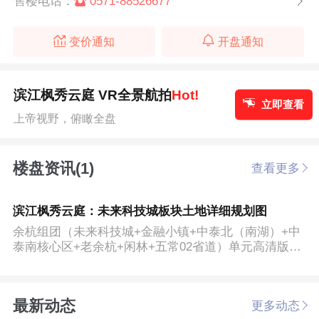
售楼电话：
0571-88526677
变价通知
开盘通知
滨江枫秀云庭 VR全景航拍
Hot!
立即查看
上帝视野，俯瞰全盘
楼盘资讯(1)
查看更多
滨江枫秀云庭：未来科技城板块土地详细规划图
余杭组团（未来科技城+金融小镇+中泰北（南湖）+中
泰南核心区+老余杭+闲林+五常02省道）单元高清版本
获取：关注微信...
最新动态
更多动态