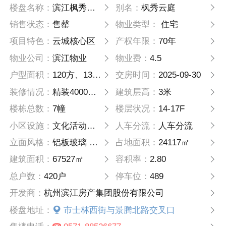
楼盘名称：
滨江枫秀云庭
别名：
枫秀云庭
销售状态：
售罄
物业类型：
住宅
项目特色：
云城核心区
产权年限：
70年
物业公司：
滨江物业
物业费：
4.5
户型面积：
120方、139方、168方、190方
交房时间：
2025-09-30
装修情况：
精装4000元/方
建筑层高：
3米
楼栋总数：
7幢
楼层状况：
14-17F
小区设施：
文化活动场地，景观水池
人车分流：
人车分流
立面风格：
铝板玻璃 局部有涂料
占地面积：
24117㎡
建筑面积：
67527㎡
容积率：
2.80
总户数：
420户
停车位：
489
开发商：
杭州滨江房产集团股份有限公司
楼盘地址：
市士林西街与景腾北路交叉口