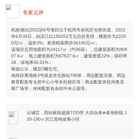
专家点评
杭政储出[2022]56号项目位于杭州市余杭区仓前街道。2022
年6月30日，由滨江以150252万元总价竞得，楼面价为2225
0元/㎡，溢价3%。新房精装限价36100元/㎡。
该项目总用地面积为24117㎡（约36亩），总建筑面积为909
07.6㎡，地上建筑面积为67527.6㎡，建筑密度22%，容积率
28，绿地率35.01%；
根据公示，规划7幢住宅。
地块距离地铁3号线龙舟北路站790米，周边配套完善。周边
教育配套有仓前中心小学长松校区等；商业配套有杭州奥克
斯广场等；休闲配套有余杭中央公园等。
云城芯，西站枢纽超级TOD旁 ️大综合体➕️条地铁线 1
20-190㎡滨江造纯改善小区