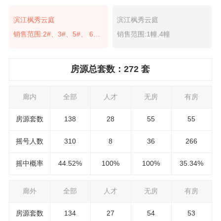
滨江枫秀云庭
滨江枫秀云庭
销售范围:2#、3#、5#、 6#、 7#
销售范围:1幢,4幢
房源总套数：272 套
廊内
全部
人才
无房
有房
房源套数
138
28
55
55
摇号人数
310
8
36
266
摇中概率
44.52%
100%
100%
35.34%
廊外
全部
人才
无房
有房
房源套数
134
27
54
53