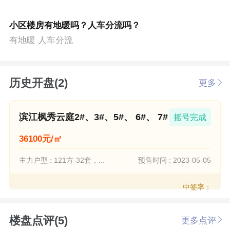
小区楼房有地暖吗？人车分流吗？
有地暖 人车分流
历史开盘(2)
更多
滨江枫秀云庭2#、3#、5#、 6#、 7#
摇号完成
36100元/㎡
主力户型 : 121方-32套，...
预售时间 : 2023-05-05
中签率：
楼盘点评(5)
更多点评