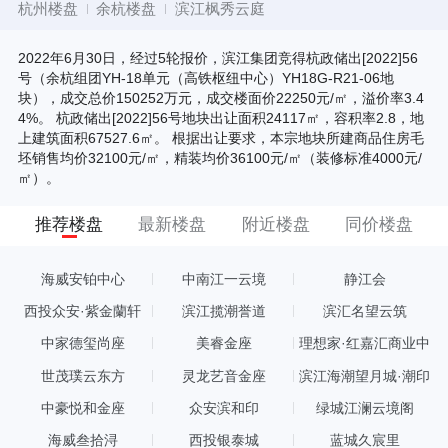
杭州楼盘
余杭楼盘
滨江枫秀云庭
2022年6月30日，经过5轮报价，滨江集团竞得杭政储出[2022]56
号（余杭组团YH-18单元（高铁枢纽中心）YH18G-R21-06地
块），成交总价150252万元，成交楼面价22250元/㎡，溢价率3.4
4%。 杭政储出[2022]56号地块出让面积24117㎡，容积率2.8，地
上建筑面积67527.6㎡。 根据出让要求，本宗地块所建商品住房毛
坯销售均价32100元/㎡，精装均价36100元/㎡（装修标准4000元/
㎡）。
推荐楼盘
最新楼盘
附近楼盘
同价楼盘
海威安铂中心
中南江一云境
静江会
西投众安·紫金蘭轩
滨江揽潮誉道
滨汇名望云筑
中家德玺尚座
美睿金座
理想家·红嘉汇商业中
心
世茂璞云东方
灵龙艺音金座
滨江海潮望月城·潮印
中豪悦和金座
众安滨和印
绿城江澜云境阁
海威叁拾浔
西投银泰城
蓝城久宸里