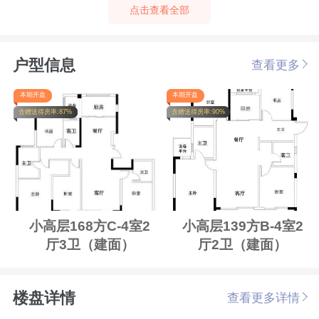
点击查看全部
户型信息
查看更多
本期开盘
本期开盘
含赠送得房率:87%
含赠送得房率:90%
小高层168方C-4室2
小高层139方B-4室2
厅3卫（建面）
厅2卫（建面）
楼盘详情
查看更多详情