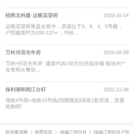
招商北科建·运晓花望府
2023-10-14
运晓花望府尾盘在售中，房源位于3、6、4、5号楼，
户型建面约为100-127㎡，均价...
万科河语光年府
2023-02-09
万科•河语光年府 建面约30-50方社区临街铺 板块内**
在售明火餐饮...
保利潮和阅江台轩
2022-11-06
地铁4号线+地铁15号线(四期规划)现有1套房源，抓紧
抢购吧!
杭州看房网
拱墅区区
绿城汀岸印月
绿城汀岸印月户型