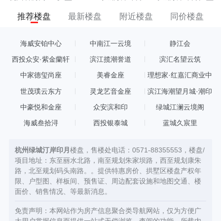
推荐楼盘
最新楼盘
附近楼盘
同价楼盘
海威安铂中心
中南江一云境
静江会
西投众安·紫金蘭轩
滨江揽潮誉道
滨汇名望云筑
中家德玺尚座
美睿金座
理想家·红嘉汇商业中
心
世茂璞云东方
灵龙艺音金座
滨江海潮望月城·潮印
中豪悦和金座
众安滨和印
绿城江澜云境阁
海威叁拾浔
西投银泰城
蓝城久宸里
杭州绿城汀岸印月
楼盘，售楼处电话：0571-88355553，楼盘/
项目地址：东至丽水北路，南至规划朱家坝路，西至规划康朱
路，北至规划码头南路。。提供特惠房价、拱墅区楼盘产权年
限、户型图、样板间、预售证、周边配套设施和地图交通、楼
面价、销售情况、等最新消息。
免责声明：本网站作为房产信息聚合类导航网站，仅为方便广
大用户掌握信息而提供一站式无偿浏览、查阅的功能，所载内