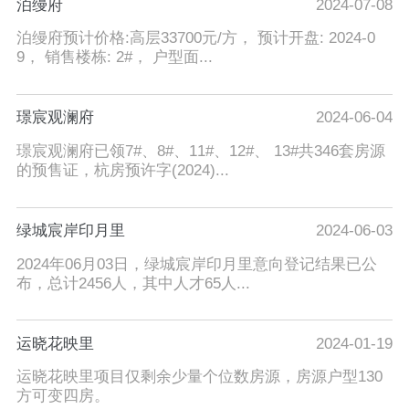
泊缦府
2024-07-08
泊缦府预计价格:高层33700元/方， 预计开盘: 2024-0
9， 销售楼栋: 2#， 户型面...
璟宸观澜府
2024-06-04
璟宸观澜府已领7#、8#、11#、12#、 13#共346套房源
的预售证，杭房预许字(2024)...
绿城宸岸印月里
2024-06-03
2024年06月03日，绿城宸岸印月里意向登记结果已公
布，总计2456人，其中人才65人...
运晓花映里
2024-01-19
运晓花映里项目仅剩余少量个位数房源，房源户型130
方可变四房。