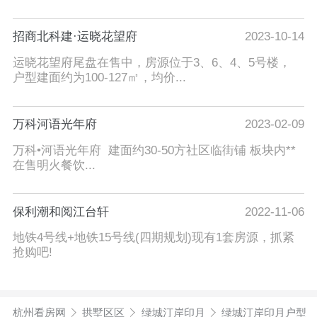
招商北科建·运晓花望府
2023-10-14
运晓花望府尾盘在售中，房源位于3、6、4、5号楼，
户型建面约为100-127㎡，均价...
万科河语光年府
2023-02-09
万科•河语光年府 建面约30-50方社区临街铺 板块内**
在售明火餐饮...
保利潮和阅江台轩
2022-11-06
地铁4号线+地铁15号线(四期规划)现有1套房源，抓紧
抢购吧!
杭州看房网
拱墅区区
绿城汀岸印月
绿城汀岸印月户型