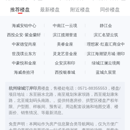
推荐楼盘
最新楼盘
附近楼盘
同价楼盘
海威安铂中心
中南江一云境
静江会
西投众安·紫金蘭轩
滨江揽潮誉道
滨汇名望云筑
中家德玺尚座
美睿金座
理想家·红嘉汇商业中
心
世茂璞云东方
灵龙艺音金座
滨江海潮望月城·潮印
中豪悦和金座
众安滨和印
绿城江澜云境阁
海威叁拾浔
西投银泰城
蓝城久宸里
杭州绿城汀岸印月
楼盘，售楼处电话：0571-88355553，楼盘/
项目地址：东至丽水北路，南至规划朱家坝路，西至规划康朱
路，北至规划码头南路。。提供特惠房价、拱墅区楼盘产权年
限、户型图、样板间、预售证、周边配套设施和地图交通、楼
面价、销售情况、等最新消息。
免责声明：本网站作为房产信息聚合类导航网站，仅为方便广
大用户掌握信息而提供一站式无偿浏览、查阅的功能，所载内