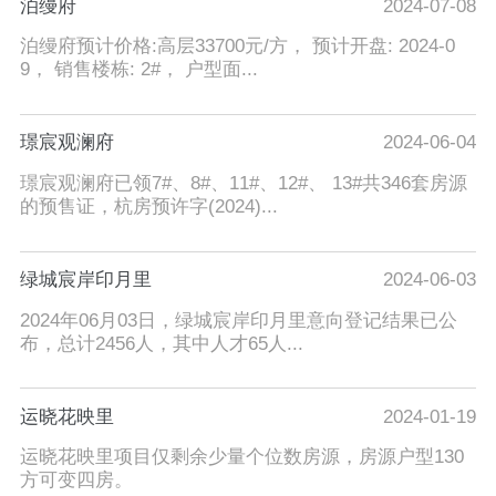
泊缦府
2024-07-08
泊缦府预计价格:高层33700元/方， 预计开盘: 2024-0
9， 销售楼栋: 2#， 户型面...
璟宸观澜府
2024-06-04
璟宸观澜府已领7#、8#、11#、12#、 13#共346套房源
的预售证，杭房预许字(2024)...
绿城宸岸印月里
2024-06-03
2024年06月03日，绿城宸岸印月里意向登记结果已公
布，总计2456人，其中人才65人...
运晓花映里
2024-01-19
运晓花映里项目仅剩余少量个位数房源，房源户型130
方可变四房。