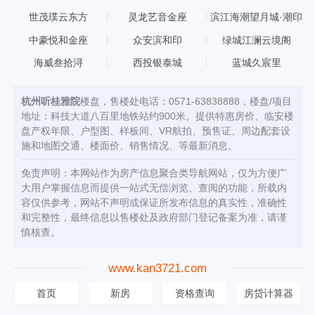
心
世茂璞云东方
灵龙艺音金座
滨江海潮望月城·潮印
中豪悦和金座
众安滨和印
绿城江澜云境阁
海威叁拾浔
西投银泰城
蓝城久宸里
杭州听桂雅院
楼盘，售楼处电话：0571-63838888，楼盘/项目
地址：科技大道八百里地铁站约900米。提供特惠房价、临安楼
盘产权年限、户型图、样板间、VR航拍、预售证、周边配套设
施和地图交通、楼面价、销售情况、等最新消息。
免责声明：本网站作为房产信息聚合类导航网站，仅为方便广
大用户掌握信息而提供一站式无偿浏览、查阅的功能，所载内
容仅供参考，网站不声明或保证所发布信息的真实性，准确性
和完整性，最终信息以售楼处及政府部门登记备案为准，请谨
慎核查。
www.kan3721.com
首页
新房
资格查询
房贷计算器