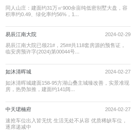
同人山庄：建面约31万㎡900余亩纯低密别墅大盘，容
积率约0.49、绿化率约56%，1...
易辰江南大院
2024-02-29
易辰江南大院已领21#，25##共118套房源的预售证，
临安房预许字(2024)第00044号...
如沐清晖城
2024-02-27
如沐清晖城建面158-95方湖山叠主城臻改善，实景准现
房，热势加推，建面约141阔...
中天珺楠府
2024-02-27
速抢车位出入皆无忧 生活无处不从容 优质稀缺车位，
逐席递减中