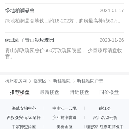
绿地柏澜晶舍
2024-01-17
绿地柏澜晶舍地铁口约16-202方，购房最高补贴60万。
绿城西子青山湖玫瑰园
2023-11-26
青山湖玫瑰园总价660万玫瑰园院墅， 少量臻席清盘收
官。
杭州看房网
临安区
听桂雅院
听桂雅院户型
推荐楼盘
最新楼盘
附近楼盘
同价楼盘
海威安铂中心
中南江一云境
静江会
西投众安·紫金蘭轩
滨江揽潮誉道
滨汇名望云筑
中家德玺尚座
美睿金座
理想家·红嘉汇商业中