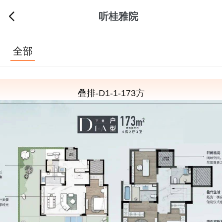
听桂雅院
全部
叠排-D1-1-173方