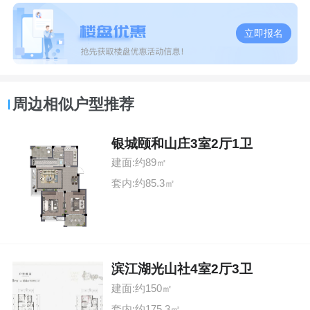
立即报名
周边相似户型推荐
银城颐和山庄3室2厅1卫
建面:约89㎡
套内:约85.3㎡
滨江湖光山社4室2厅3卫
建面:约150㎡
套内:约175.3㎡