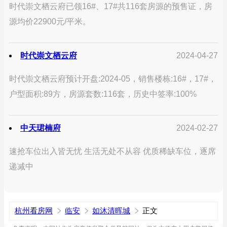
时代崇文栖云府已领16#、17#共116套房源的预售证，房
源均价22900元/平米。
时代崇文栖云府
2024-04-27
时代崇文栖云府预计开盘:2024-05，销售楼栋:16#，17#，
户型面积:89方，房源套数:116套，历史中签率:100%
中天珺楠府
2024-02-27
速抢车位出入皆无忧 生活无处不从容 优质稀缺车位，逐席
递减中
杭州看房网
临安
如沐清晖城
正文