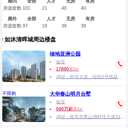
廊内
全部
人才
无房
有房
房源套数
101
21
40
40
廊外
全部
人才
无房
有房
房源套数
97
19
39
39
如沐清晖城周边楼盘
绿地亚洲公园
临安
17600
元/㎡
地址：
科技大道，轻轨5号线延伸段青山湖站口（在建）
不限购
大华春山明月台墅
临安
500万起
元/㎡
地址：
临安市青山湖科技大道3186号大华春山明月东门售楼处