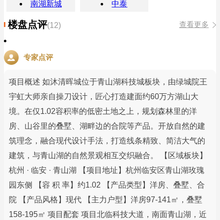
南湖新城
中泰
楼盘点评
查看更多
(12)
专家点评
项目概述 如沐清晖城位于青山湖科技城板块，由绿城院王
宇虹大师亲自操刀设计，匠心打造建面约60万方湖山大
境。在仅1.02容积率的低密土地之上，规划森林里的洋
房、山谷里的叠墅、湖畔边的合院等产品。开放自然的建
筑理念，融合现代设计手法，打造线条精致、简洁大气的
建筑，与青山湖的自然景观相互交织融合。 【区域板块】
杭州 · 临安 · 青山湖 【项目地址】杭州临安区青山湖玫瑰
园东侧 【容 积 率】约1.02 【产品类型】洋房、叠墅、合
院 【产品风格】现代 【主力户型】洋房97-141㎡，叠墅
158-195㎡ 项目配套 项目北临科技大道，南面青山湖，近