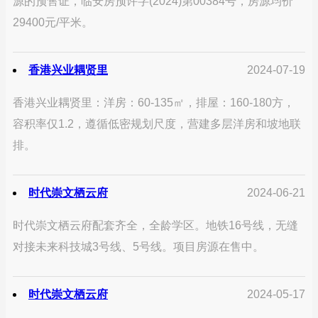
源的预售证，临安房预许字(2024)第00384号，房源均价
29400元/平米。
香港兴业耦贤里
2024-07-19
香港兴业耦贤里：洋房：60-135㎡，排屋：160-180方，
容积率仅1.2，遵循低密规划尺度，营建多层洋房和坡地联
排。
时代崇文栖云府
2024-06-21
时代崇文栖云府配套齐全，全龄学区。地铁16号线，无缝
对接未来科技城3号线、5号线。项目房源在售中。
时代崇文栖云府
2024-05-17