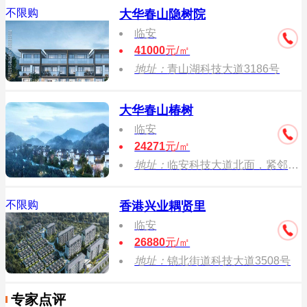
不限购
大华春山隐树院
临安
41000
元/㎡
地址：
青山湖科技大道3186号
大华春山椿树
临安
24271
元/㎡
地址：
临安科技大道北面，紧邻锦绣钱塘
不限购
香港兴业耦贤里
临安
26880
元/㎡
地址：
锦北街道科技大道3508号
专家点评