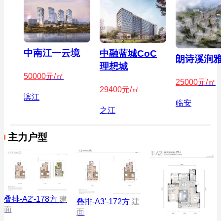
中南江一云境
中融蓝城CoC
朗诗溪涧
理想城
50000
元/㎡
25000
元/㎡
29400
元/㎡
滨江
临安
之江
主力户型
叠排-A2′-178方
建
叠排-A3′-172方
建
面
面