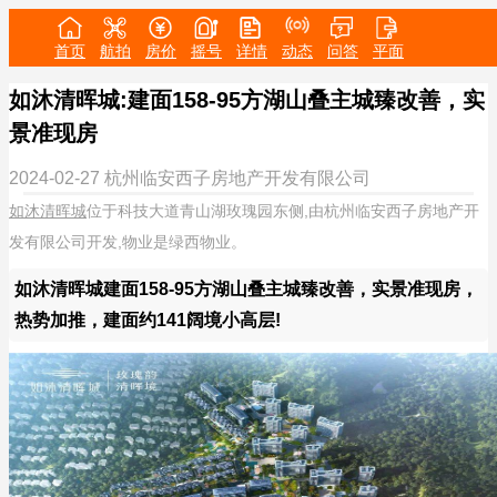
首页
航拍
房价
摇号
详情
动态
问答
平面
如沐清晖城:建面158-95方湖山叠主城臻改善，实
景准现房
2024-02-27
杭州临安西子房地产开发有限公司
如沐清晖城
位于科技大道青山湖玫瑰园东侧,由杭州临安西子房地产开
发有限公司开发,物业是绿西物业。
如沐清晖城建面158-95方湖山叠主城臻改善，实景准现房，
热势加推，建面约141阔境小高层!