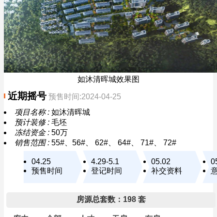
如沐清晖城效果图
近期摇号
预售时间:2024-04-25
项目名称 :
如沐清晖城
预计装修 :
毛坯
冻结资金 :
50万
销售范围 :
55#、56#、 62#、 64#、 71#、 72#
04.25
4.29-5.1
05.02
0
预售时间
登记时间
补交资料
房源总套数：198 套