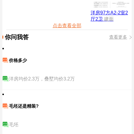
洋房97方A2-2室2
厅2卫
建面
点击查看全部
你问我答
查看更多
价格多少
洋房均价2.3万，叠墅均价3.2万
毛坯还是精装?
毛坯