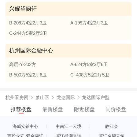
兴耀望阙轩
B-209方4室2厅3卫
A-199方4室2厅3卫
C-244方5室2厅3卫
杭州国际金融中心
高层-Y-202方
A-624方5室3厅6卫
B-500方5室2厅6卫
C'-408方5室2厅5卫
杭州看房网
萧山区
龙达国际
龙达国际户型
推荐楼盘
最新楼盘
附近楼盘
同价楼盘
海威安铂中心
中南江一云境
静江会
西投众安·紫金蘭轩
滨江揽潮誉道
滨汇名望云筑