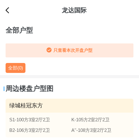
龙达国际
全部户型
只查看本次开盘户型
全部(0)
周边楼盘户型图
绿城桂冠东方
S1-100方3室2厅2卫
K-105方2室2厅2卫
B2-106方3室2厅2卫
A''-108方3室2厅2卫