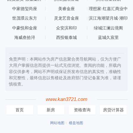
中家德玺尚座
美睿金座
理想家·红嘉汇商业中
心
世茂璞云东方
灵龙艺音金座
滨江海潮望月城·潮印
中豪悦和金座
众安滨和印
绿城江澜云境阁
海威叁拾浔
西投银泰城
蓝城久宸里
免责声明：本网站作为房产信息聚合类导航网站，仅为方便广
大用户掌握信息而提供一站式无偿浏览、查阅的功能，所载内
容仅供参考，网站不声明或保证所发布信息的真实性，准确性
和完整性，最终信息以售楼处及政府部门登记备案为准，请谨
慎核查。
www.kan3721.com
首页
新房
资格查询
房贷计算器
网站地图
楼盘地图