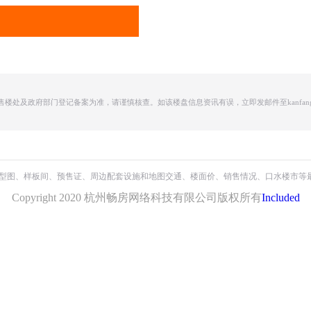
及政府部门登记备案为准，请谨慎核查。如该楼盘信息资讯有误，立即发邮件至kanfang66
野风山
保利・天奕
和萃揽悦园
户型图、样板间、预售证、周边配套设施和地图交通、楼面价、销售情况、口水楼市等
泰禾世茂大城小院
绿城・宸岸栖月
绿城凤咏朝阳
Copyright 2020 杭州畅房网络科技有限公司版权所有
Included
光谷国际中心
绿城・宸岸新月
中骏安隅
山水・雍翠别院
久映颂月府
钱潮嘉苑
金帝虹缤之都
潮语映月轩
绿城檀影云庐
杭州天安富春硅谷
兴耀・沐云川
美致印象中心
祥生云湖城
翡翠锦和府
T-ONE潮博商业中心