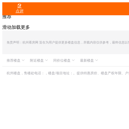

点评
推荐
滑动加载更多
免责声明：杭州看房网 旨在为用户提供更多楼盘信息，所载内容仅供参考，最终信息以售楼处
推荐楼盘
附近楼盘
同价位楼盘
最新楼盘
众安IOC潮悦公馆
云山院子
英冠・春棠雅韵府
滨润锦翠城
中融蓝城CoC理想城
世茂同人山庄
杭州楼盘，售楼处电话：，楼盘/项目地址：。提供特惠房价、楼盘产权年限、
朗诗溪涧雅庐
众安瑞源邸
龙湖亚伦・金沙御湖境
山水颐萃别院
绿城桂语映月
静江会
绿城・湖栖云庐
德信网新奥体之星
西投众安・紫金m轩
滨运映翠湾
九龙仓雍景山城
龙湖铂曜星座
滨杭滨纷城
阳光城上林湖
灵龙艺音金座
绿城汀岸印月
中国智谷
碧桂园奇山望庐
保亿・云隐星润府