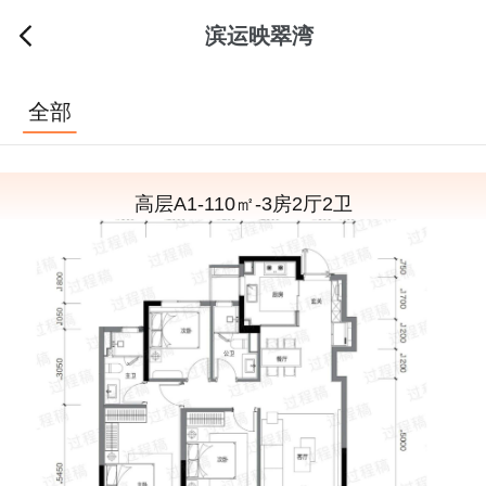
滨运映翠湾
全部
高层A1-110㎡-3房2厅2卫