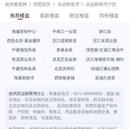
杭州看房网
拱墅区区
滨运映翠湾
滨运映翠湾户型
推荐楼盘
最新楼盘
附近楼盘
同价楼盘
海威安铂中心
中南江一云境
静江会
西投众安·紫金蘭轩
滨江揽潮誉道
滨汇名望云筑
中家德玺尚座
美睿金座
理想家·红嘉汇商业中
心
世茂璞云东方
灵龙艺音金座
滨江海潮望月城·潮印
中豪悦和金座
众安滨和印
绿城江澜云境阁
海威叁拾浔
西投银泰城
蓝城久宸里
杭州滨运映翠湾
楼盘，售楼处电话：0571-86069959，楼盘/项
目地址：东至杭钢河及沿线绿化，南至谢村路，西至丽水路，
北至杭钢河及沿线绿化。。提供特惠房价、拱墅区楼盘产权年
限、户型图、样板间、预售证、周边配套设施和地图交通、楼
面价、销售情况、等最新消息。
免责声明：本网站作为房产信息聚合类导航网站，仅为方便广