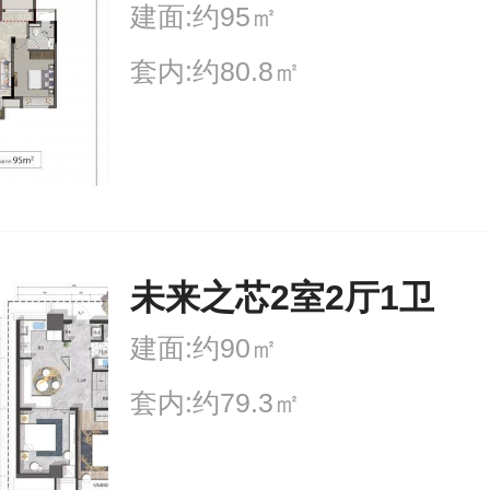
建面:约95㎡
套内:约80.8㎡
未来之芯2室2厅1卫
建面:约90㎡
套内:约79.3㎡