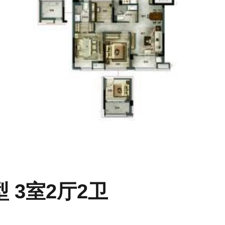
型 3室2厅2卫