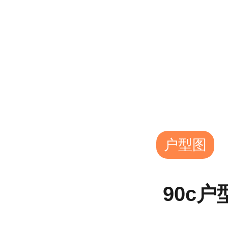
户型图
90c户