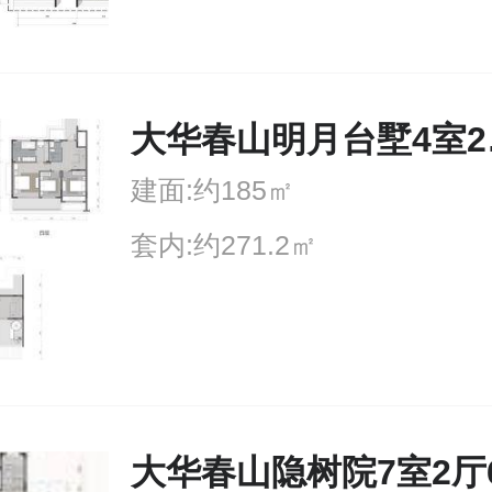
大华
建面:约185㎡
套内:约271.2㎡
大华春山隐树院7室2厅