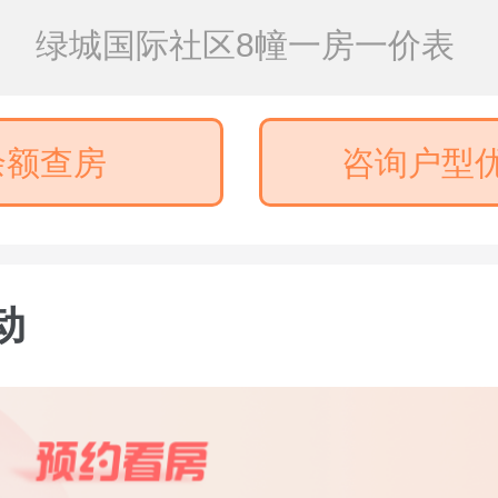
绿城国际社区8幢一房一价表
余额查房
咨询户型
动