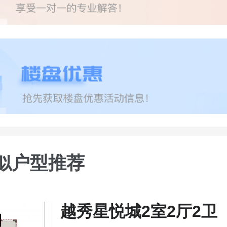
似户型推荐
越秀星悦城2室2厅2卫