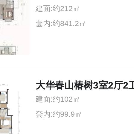
建面:约212㎡
套内:约841.2㎡
大华春山椿树3室2厅2
建面:约102㎡
套内:约99.9㎡