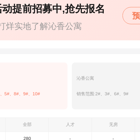
活动提前招募中,抢先报名
预
打烊实地了解沁香公寓
沁香公寓
、5#、8#、9#、10#
销售范围:2#、3#、6#、9#
全部
人才
无房
280
-
-