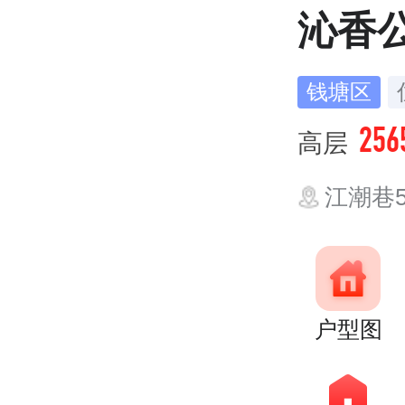
沁香
钱塘区
256
高层
江潮巷5
户型图