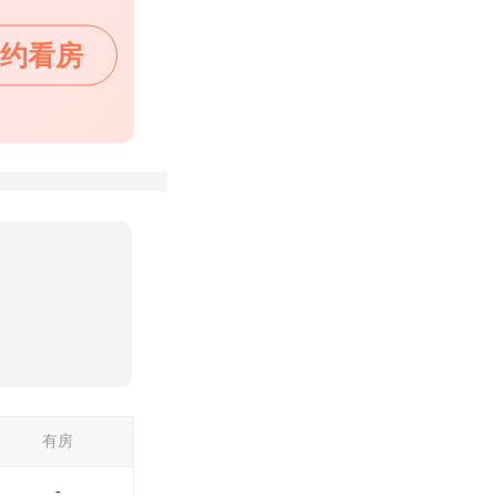
约看房
有房
-