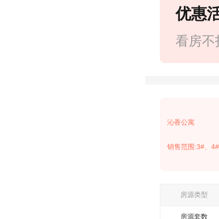
优惠
看房不
沁香公寓
销售范围:3#、4#
房源类型
房源套数