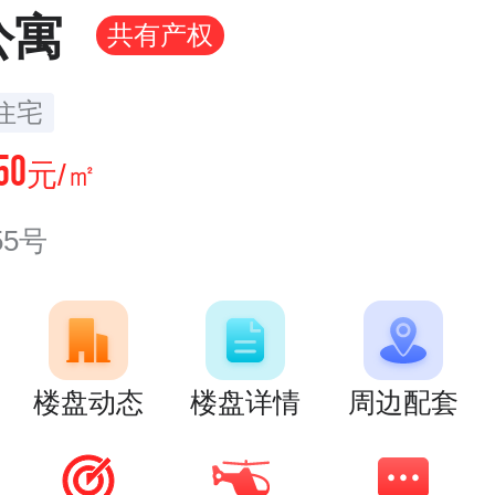
公寓
共有产权
住宅
50
元/㎡
5号
楼盘动态
楼盘详情
周边配套