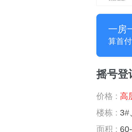
一房
算首付
摇号登记 
价格 :
高层
楼栋 :
3#
面积 :
60