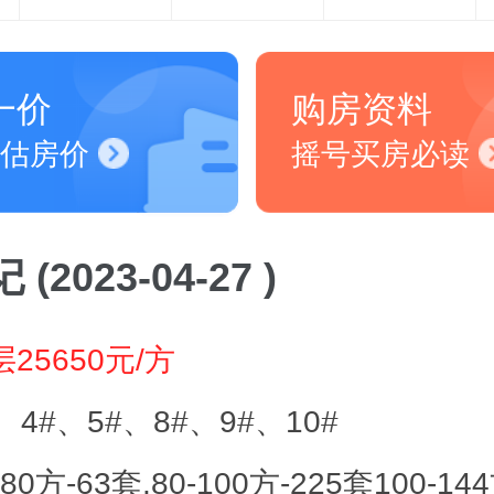
一价
购房资料
估房价
摇号买房必读
(2023-04-27 )
25650元/方
、4#、5#、8#、9#、10#
-80方-63套,80-100方-225套100-14