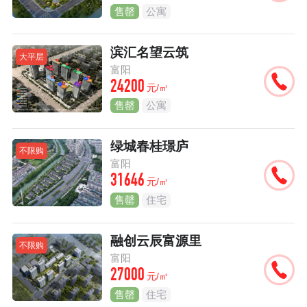
售罄
公寓
滨汇名望云筑
大平层
富阳
24200
元/㎡
售罄
公寓
绿城春桂璟庐
不限购
富阳
31646
元/㎡
售罄
住宅
融创云辰富源里
不限购
富阳
27000
元/㎡
售罄
住宅