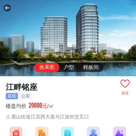
效果图
户型
样板间
江畔铭座
关注
富阳
公寓
20000
楼盘均价
元/㎡
鹿山街道江滨西大道与江波街交叉口