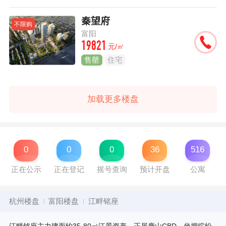
秦望府
不限购
富阳
19821
元/㎡
售罄
住宅
加载更多楼盘
0
0
0
36
516
正在公示
正在登记
摇号查询
预计开盘
公寓
杭州楼盘
富阳楼盘
江畔铭座
江畔铭座主力建面约35-80㎡江景资产，正居鹿山CBD，坐拥缤纷