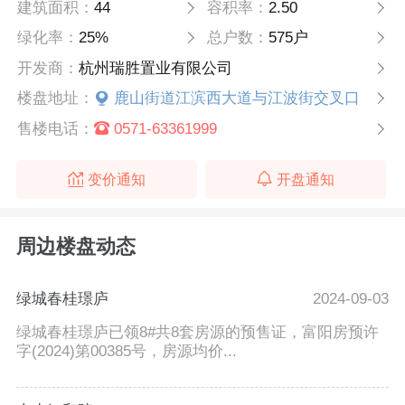
建筑面积：
44
容积率：
2.50
绿化率：
25%
总户数：
575户
开发商：
杭州瑞胜置业有限公司
楼盘地址：
鹿山街道江滨西大道与江波街交叉口
售楼电话：
0571-63361999
变价通知
开盘通知
周边楼盘动态
绿城春桂璟庐
2024-09-03
绿城春桂璟庐已领8#共8套房源的预售证，富阳房预许
字(2024)第00385号，房源均价...