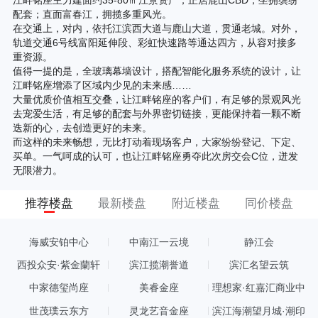
配套；直面富春江，拥揽多重风光。
在交通上，对内，依托江滨西大道与鹿山大道，贯通老城。对外，
轨道交通6号线富阳延伸段、彩虹快速路等通达四方，从容对接多
重资源。
值得一提的是，全玻璃幕墙设计，搭配智能化服务系统的设计，让
江畔铭座增添了区域内少见的未来感……
大量优质价值相互交叠，让江畔铭座的客户们，有足够的景观风光
去宠爱生活，有足够的配套与外界密切链接，更能保持着一颗不断
迭新的心，去创造更好的未来。
而这样的未来畅想，无比打动着现场客户，大家纷纷登记、下定、
买单。一气呵成的认可，也让江畔铭座勇夺此次房交会C位，迸发
无限潜力。
推荐楼盘
最新楼盘
附近楼盘
同价楼盘
海威安铂中心
中南江一云境
静江会
西投众安·紫金蘭轩
滨江揽潮誉道
滨汇名望云筑
中家德玺尚座
美睿金座
理想家·红嘉汇商业中
心
世茂璞云东方
灵龙艺音金座
滨江海潮望月城·潮印