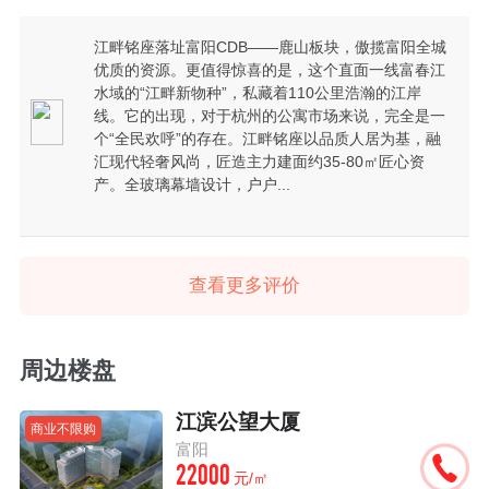
江畔铭座落址富阳CDB——鹿山板块，傲揽富阳全城
优质的资源。更值得惊喜的是，这个直面一线富春江
水域的“江畔新物种”，私藏着110公里浩瀚的江岸
线。它的出现，对于杭州的公寓市场来说，完全是一
个“全民欢呼”的存在。江畔铭座以品质人居为基，融
汇现代轻奢风尚，匠造主力建面约35-80㎡匠心资
产。全玻璃幕墙设计，户户...
查看更多评价
周边楼盘
江滨公望大厦
商业不限购
富阳
22000
元/㎡