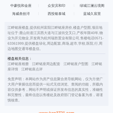
中豪悦和金座
众安滨和印
绿城江澜云境阁
海威叁拾浔
西投银泰城
蓝城久宸里
江畔铭座楼盘,提供杭州富阳江畔铭座房价,楼盘户型图,项目地
址位于:鹿山街道江滨西大道与江波街交叉口,产权年限40年,物
业为开元物业,开发商为杭州瑞胜置业有限公司,售楼电话0571-
63361999,提供楼盘绿化,周边配套,商场,超市,学校,医院,行,周
边地图交通等楼盘信。
楼盘相关信息：
江畔铭座相册
江畔铭座周边配套
江畔铭座户型图
江畔铭
座详情
江畔铭座点评
免责声明：本网站作为房产信息聚合类导航网站，仅为方便广
大用户掌握信息而提供一站式无偿浏览、查阅的功能，所载内
容仅供参考，网站不声明或保证所发布信息的真实性，准确性
和完整性，最终信息以售楼处及政府部门登记备案为准，请谨
慎核查。