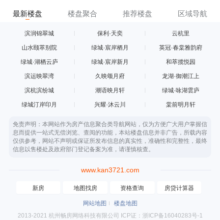
最新楼盘
楼盘聚合
推荐楼盘
区域导航
滨润锦翠城
保利·天奕
云杭里
山水颐萃别院
绿城·宸岸栖月
英冠·春棠雅韵府
绿城·湖栖云庐
绿城·宸岸新月
和萃揽悦园
滨运映翠湾
久映颂月府
龙湖·御潮江上
滨杭滨纷城
潮语映月轩
绿城·咏湖雲庐
绿城汀岸印月
兴耀·沐云川
棠前明月轩
免责声明：本网站作为房产信息聚合类导航网站，仅为方便广大用户掌握信
息而提供一站式无偿浏览、查阅的功能，本站楼盘信息并非广告，所载内容
仅供参考，网站不声明或保证所发布信息的真实性，准确性和完整性，最终
信息以售楼处及政府部门登记备案为准，请谨慎核查。
www.kan3721.com
新房
地图找房
资格查询
房贷计算器
网站地图
楼盘地图
2013-2021 杭州畅房网络科技有限公司 ICP证：浙ICP备16040283号-1