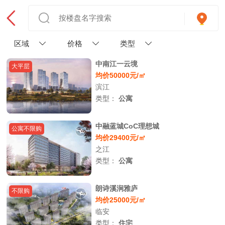
区域
价格
类型
中南江一云境
大平层
均价50000元/㎡
滨江
类型：
公寓
中融蓝城CoC理想城
公寓不限购
均价29400元/㎡
之江
类型：
公寓
朗诗溪涧雅庐
不限购
均价25000元/㎡
临安
类型：
住宅