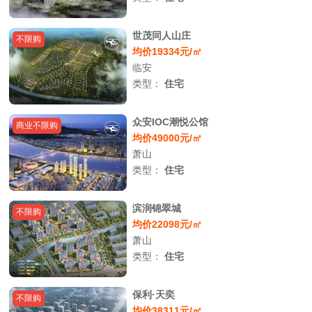
世茂同人山庄
不限购
均价19334元/㎡
临安
类型：
住宅
众安IOC潮悦公馆
商业不限购
均价49000元/㎡
萧山
类型：
住宅
滨润锦翠城
不限购
均价22098元/㎡
萧山
类型：
住宅
保利·天奕
不限购
均价38311元/㎡