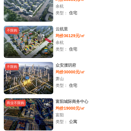
余杭
类型：
住宅
云杭里
不限购
均价36129元/㎡
余杭
类型：
住宅
众安濋玥府
不限购
均价30000元/㎡
萧山
类型：
住宅
富阳城际商务中心
商业不限购
均价19000元/㎡
富阳
类型：
公寓