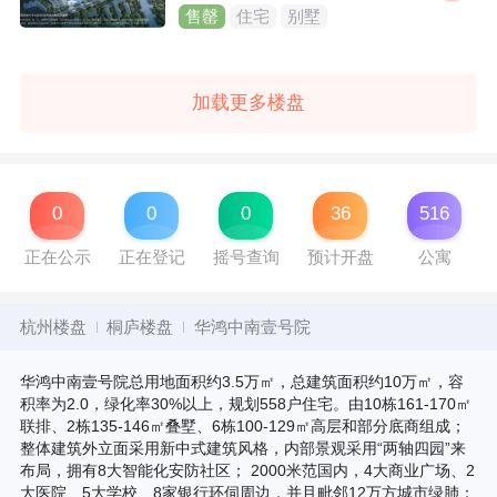
售罄
住宅
别墅
加载更多楼盘
0
0
0
36
516
正在公示
正在登记
摇号查询
预计开盘
公寓
杭州楼盘
桐庐楼盘
华鸿中南壹号院
华鸿中南壹号院总用地面积约3.5万㎡，总建筑面积约10万㎡，容
积率为2.0，绿化率30%以上，规划558户住宅。由10栋161-170㎡
联排、2栋135-146㎡叠墅、6栋100-129㎡高层和部分底商组成；
整体建筑外立面采用新中式建筑风格，内部景观采用“两轴四园”来
布局，拥有8大智能化安防社区； 2000米范国内，4大商业广场、2
大医院、5大学校、8家银行环伺周边，并且毗邻12万方城市绿肺：