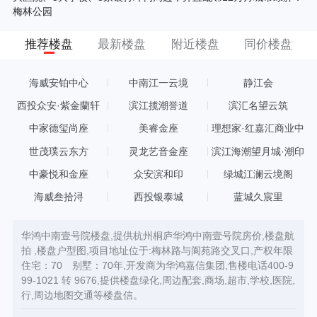
梅林公园
推荐楼盘
最新楼盘
附近楼盘
同价楼盘
海威安铂中心
中南江一云境
静江会
西投众安·紫金蘭轩
滨江揽潮誉道
滨汇名望云筑
中家德玺尚座
美睿金座
理想家·红嘉汇商业中
心
世茂璞云东方
灵龙艺音金座
滨江海潮望月城·潮印
中豪悦和金座
众安滨和印
绿城江澜云境阁
海威叁拾浔
西投银泰城
蓝城久宸里
华鸿中南壹号院楼盘,提供杭州桐庐华鸿中南壹号院房价,楼盘航
拍 ,楼盘户型图,项目地址位于:梅林路与阆苑路交叉口,产权年限
住宅：70 别墅：70年,开发商为华鸿嘉信集团,售楼电话400-9
99-1021 转 9676,提供楼盘绿化,周边配套,商场,超市,学校,医院,
行,周边地图交通等楼盘信。