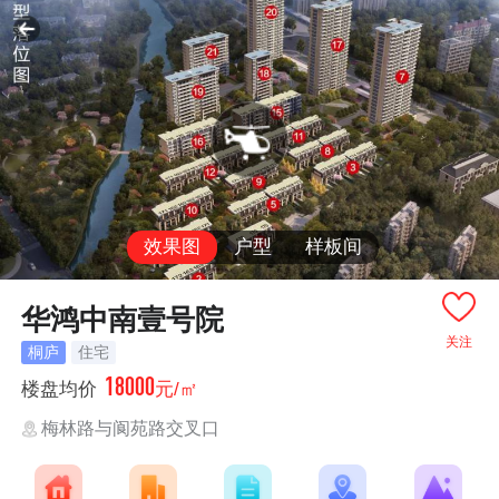
效果图
户型
样板间
华鸿中南壹号院
关注
桐庐
住宅
18000
楼盘均价
元/㎡
梅林路与阆苑路交叉口