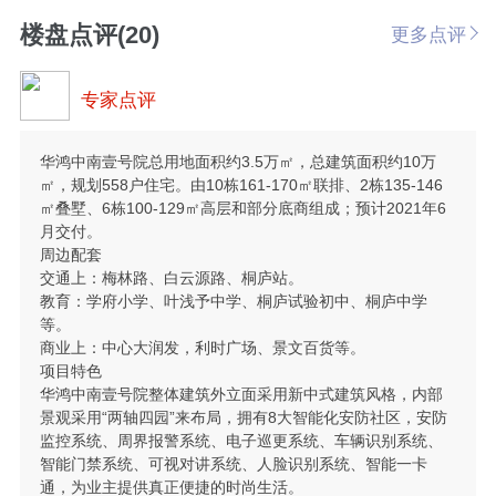
楼盘点评(20)
更多点评
专家点评
华鸿中南壹号院总用地面积约3.5万㎡，总建筑面积约10万
㎡，规划558户住宅。由10栋161-170㎡联排、2栋135-146
㎡叠墅、6栋100-129㎡高层和部分底商组成；预计2021年6
月交付。
周边配套
交通上：梅林路、白云源路、桐庐站。
教育：学府小学、叶浅予中学、桐庐试验初中、桐庐中学
等。
商业上：中心大润发，利时广场、景文百货等。
项目特色
华鸿中南壹号院整体建筑外立面采用新中式建筑风格，内部
景观采用“两轴四园”来布局，拥有8大智能化安防社区，安防
监控系统、周界报警系统、电子巡更系统、车辆识别系统、
智能门禁系统、可视对讲系统、人脸识别系统、智能一卡
通，为业主提供真正便捷的时尚生活。