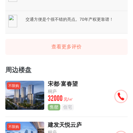
交通方便是个很不错的亮点。70年产权更靠谱！
查看更多评价
周边楼盘
宋都·富春望
不限购
桐庐
32000
元/㎡
售罄
住宅
建发天悦云庐
不限购
桐庐