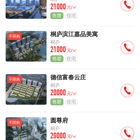
21000
元/㎡
售罄
住宅
桐庐滨江嘉品美寓
不限购
桐庐
21000
元/㎡
售罄
住宅
德信富春云庄
不限购
桐庐
20000
元/㎡
售罄
住宅
圆尊府
不限购
桐庐
20000
元/㎡