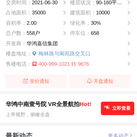
交房时间：
2021-06-30
楼层状况：
90-160平方米高层
占地面积：
35000
建筑面积：
10000
容积率：
2.00
绿化率：
30%
总户数：
558户
停车位：
658
开发商：
华鸿嘉信集团
楼盘地址：
梅林路与阆苑路交叉口
售楼电话：
400-999-1021 转 9676
变价通知
开盘通知
华鸿中南壹号院 VR全景航拍
Hot!
立即查看
上帝视野，俯瞰全盘
最新动态
更多动态